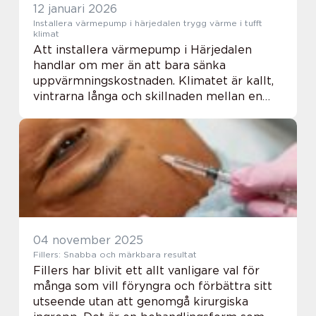
12 januari 2026
Installera värmepump i härjedalen trygg värme i tufft
klimat
Att installera värmepump i Härjedalen
handlar om mer än att bara sänka
uppvärmningskostnaden. Klimatet är kallt,
vintrarna långa och skillnaden mellan en
halvbra och en genomtänkt lösning märks
tydligt både i plånboken och i
inomhusklimatet. Med rätt...
04 november 2025
Fillers: Snabba och märkbara resultat
Fillers har blivit ett allt vanligare val för
många som vill föryngra och förbättra sitt
utseende utan att genomgå kirurgiska