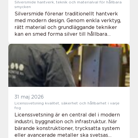
Silversmide hantverk, teknik och materialval för hållbara
smycken
Silversmide förenar traditionellt hantverk
med modern design. Genom enkla verktyg,
rätt material och grundläggande tekniker
kan en smed forma silver till hållbara
smycken, bruksföremål och konstobjekt.
Även små detaljer, som vilken legering som
väljs...
31 maj 2026
Licenssvetsning kvalitet, säkerhet och hållbarhet i varje
fog
Licenssvetsning är en central del i modern
industri, byggnation och infrastruktur. När
bärande konstruktioner, trycksatta system
eller avancerade metaller ska svetsas