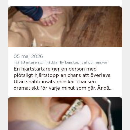
räcker det inte med bara erfarenhet.
Arbetet behöver utföras av certifierade
svetsa...
05 maj 2026
Hjärtstartare som räddar liv kunskap, val och ansvar
En hjärtstartare ger en person med
plötsligt hjärtstopp en chans att överleva.
Utan snabb insats minskar chansen
dramatiskt för varje minut som går. Ändå
saknas fortfarande hjärtstartare på må...