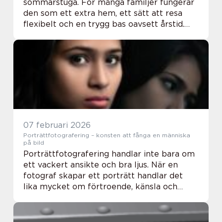
sommarstuga. För många familjer fungerar
den som ett extra hem, ett sätt att resa
flexibelt och en trygg bas oavsett årstid.
Med rätt val kan en husvagn följa med
under småbarnsår, tonårstid och vidare in i
ett...
07 februari 2026
Porträttfotografering – konsten att fånga en människa
på bild
Porträttfotografering handlar inte bara om
ett vackert ansikte och bra ljus. När en
fotograf skapar ett porträtt handlar det
lika mycket om förtroende, känsla och
närvaro. Ett bra fotograf porträtt kan
spegla en m&a...