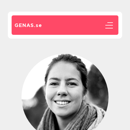
GENAS.
se