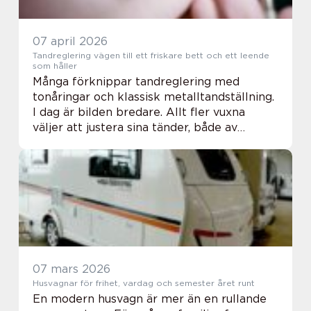
07 april 2026
Tandreglering vägen till ett friskare bett och ett leende
som håller
Många förknippar tandreglering med
tonåringar och klassisk metalltandställning.
I dag är bilden bredare. Allt fler vuxna
väljer att justera sina tänder, både av
funktionella och estetiska skäl.
Utvecklingen inom modern tandvård har
dessutom gjort beh...
07 mars 2026
Husvagnar för frihet, vardag och semester året runt
En modern husvagn är mer än en rullande