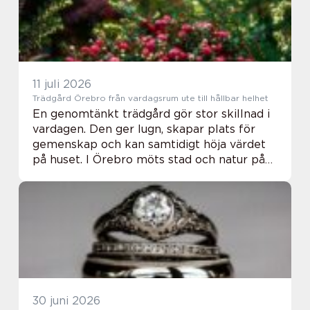
11 juli 2026
Trädgård Örebro från vardagsrum ute till hållbar helhet
En genomtänkt trädgård gör stor skillnad i
vardagen. Den ger lugn, skapar plats för
gemenskap och kan samtidigt höja värdet
på huset. I Örebro möts stad och natur på
ett sätt som gör trädgården extra viktig.
Vädret skiftar tydligt mellan årstiderna, ...
30 juni 2026