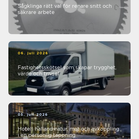
Sågklinga rätt val för renare snitt och
säkrare arbete
06. juli 2026
Fastighetsskötsel som skapar trygghet,
värde och trivsel
05. juli 2026
Hotell halland natur, mat och avkoppling
i en personlig tappning