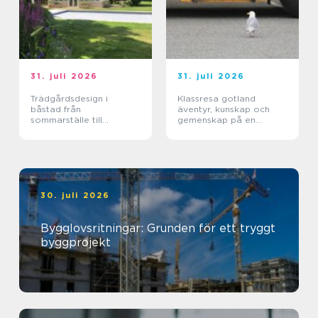
31. juli 2026
31. juli 2026
Trädgårdsdesign i
Klassresa gotland
båstad från
äventyr, kunskap och
sommarställe till
gemenskap på en
genomtänkt helhet
magisk ö
30. juli 2026
Bygglovsritningar: Grunden för ett tryggt
byggprojekt