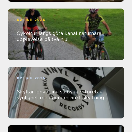
02. juli 2026
Cykeltur längs göta kanal naturnära
upplevelse på två hjul
02. juli 2026
Skyltar jönköping så bygger företag
synlighet med genomtänkt skyltning