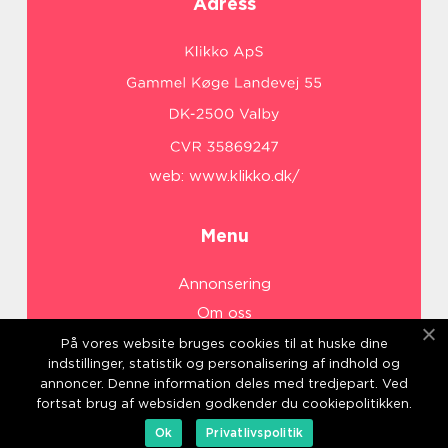
Adress
web:
www.klikko.dk/
Menu
Annonsering
Om oss
Cookies
På vores website bruges cookies til at huske dine
indstillinger, statistik og personalisering af indhold og
Kontakta oss
annoncer. Denne information deles med tredjepart. Ved
Sitemap
fortsat brug af websiden godkender du cookiepolitikken.
Ok
Privatlivspolitik