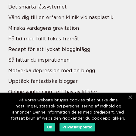
Det smarta låssystemet
Vänd dig till en erfaren klinik vid näsplastik
Minska vardagens gravitation
Få tid med fullt fokus framåt
Recept för ett lyckat blogginlägg
Så hittar du inspirationen
Motverka depression med en blogg
Upptäck fantastiska bloggar
Online vägledning i ett hav av kläder
På vores website bruges cookies til at huske dine
Kontinentalsängen - inte bara en säng
indstillinger, statistik og personalisering af indhold og
annoncer. Denne information deles med tredjepart. Ved
Låt som en rockstjärna
fortsat brug af websiden godkender du cookiepolitikken.
Missa inte ditt tillfälle
Ok
Privatlivspolitik
När ska man använda parfymer?