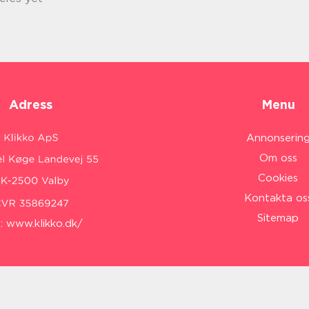
Adress
Menu
Annonserin
Om oss
Cookies
Kontakta os
Sitemap
:
www.klikko.dk/