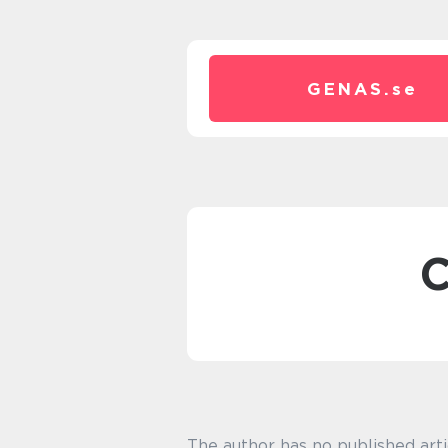
GENAS.
se
The author has no published arti