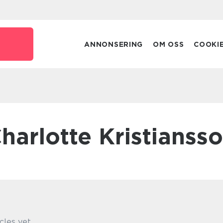
ANNONSERING
OM OSS
COOKI
Charlotte Kristianss
cles yet