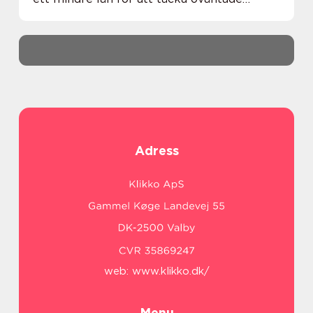
utgifter till större b...
Adress
web:
www.klikko.dk/
Menu