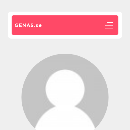
GENAS.
se