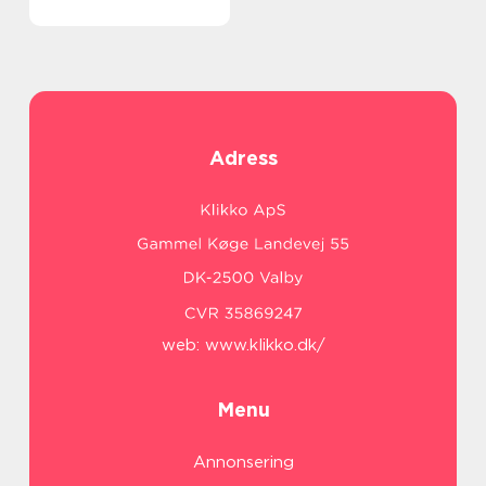
Adress
web:
www.klikko.dk/
Menu
Annonsering