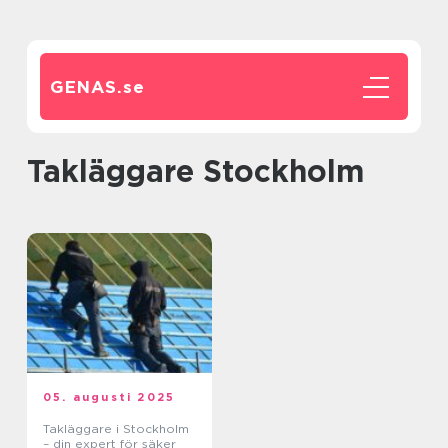
GENAS.
se
Takläggare Stockholm
05. augusti 2025
Takläggare i Stockholm
– din expert för säker