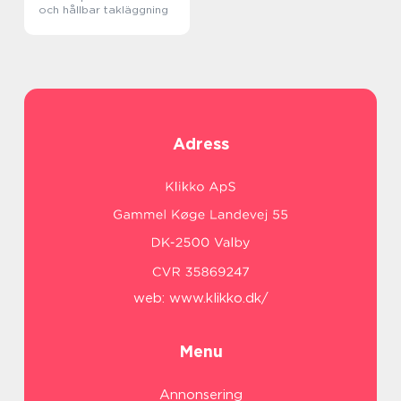
och hållbar takläggning
Adress
web:
www.klikko.dk/
Menu
Annonsering