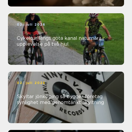
02. juli 2026
Cykeltur längs göta kanal naturnära
upplevelse på två hjul
02. juli 2026
Skyltar jönköping så bygger företag
synlighet med genomtänkt skyltning