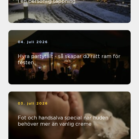
i en personlig tappning
04. juli 2026
Hyra partytält - så skapar du rätt ram för
festen
03. juli 2026
Fot och handsalva special när huden
behöver mer än vanlig creme