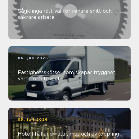
Sågklinga rätt val för renare snitt och
säkrare arbete
06. juli 2026
Fastighetsskötsel som skapar trygghet,
värde och trivsel
05. juli 2026
Hotell halland natur, mat och avkoppling