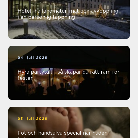
Hotell halland natur, mat och avkoppling
i en personlig tappning
04. juli 2026
Hyra partytält - så skapar du rätt ram för
festen
03. juli 2026
Fot och handsalva special när huden