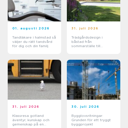
01. augusti 2026
31. juli 2026
Tandläkare i halmstad så
Trädgårdsdesign i
väljer du rätt tandvård
båstad från
för dig och din familj
sommarställe till
genomtänkt helhet
31. juli 2026
30. juli 2026
Klassresa gotland
Bygglovsritningar:
äventyr, kunskap och
Grunden för ett tryggt
gemenskap på en
byggprojekt