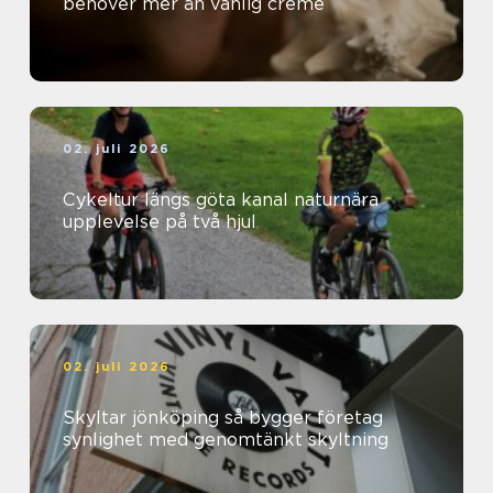
behöver mer än vanlig creme
02. juli 2026
Cykeltur längs göta kanal naturnära
upplevelse på två hjul
02. juli 2026
Skyltar jönköping så bygger företag
synlighet med genomtänkt skyltning