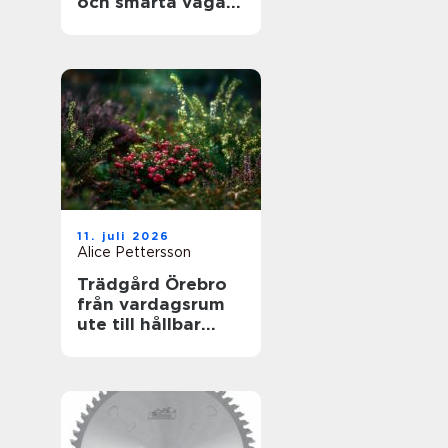
och smarta vägar
framåt
11. juli 2026
Alice Pettersson
Trädgård Örebro
från vardagsrum
ute till hållbar
helhet