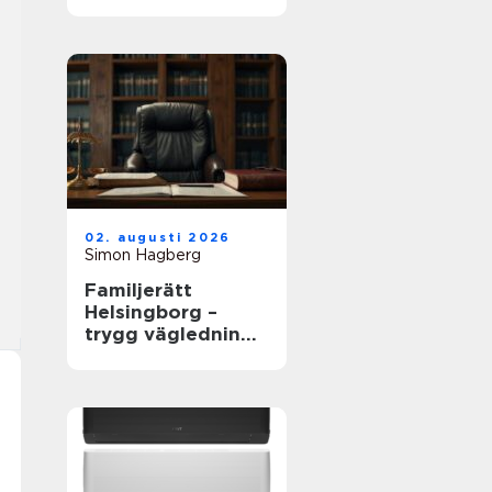
02. augusti 2026
Simon Hagberg
Familjerätt
Helsingborg –
trygg vägledning i
livets viktigaste
frågor