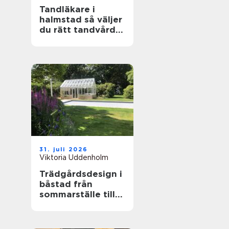
Tandläkare i
halmstad så väljer
du rätt tandvård
för dig och din
familj
31. juli 2026
Viktoria Uddenholm
Trädgårdsdesign i
båstad från
sommarställe till
genomtänkt
helhet