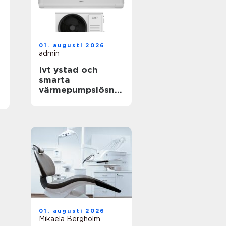
01. augusti 2026
admin
Ivt ystad och
smarta
värmepumpslösnin
gar för skånskt
klimat
01. augusti 2026
Mikaela Bergholm