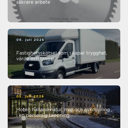
säkrare arbete
06. juli 2026
Fastighetsskötsel som skapar trygghet,
värde och trivsel
05. juli 2026
Hotell halland natur, mat och avkoppling
i en personlig tappning