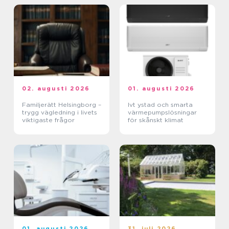
02. augusti 2026
01. augusti 2026
Familjerätt Helsingborg –
Ivt ystad och smarta
trygg vägledning i livets
värmepumpslösningar
viktigaste frågor
för skånskt klimat
01. augusti 2026
31. juli 2026