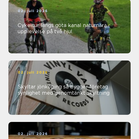
02. juli 2026
Cykeltur längs göta kanal naturnära
upplevelse på två hjul
02. juli 2026
Skyltar jönköping så bygger företag
synlighet med genomtänkt skyltning
02. juli 2026