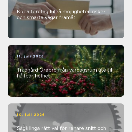
Köpa företag luleå möjligheter, risker
och smarta vägar framåt
11. juli 2026
Trädgård Örebro från vardagsrum ute till
hållbar helhet
10. juli 2026
Sågklinga rätt val för renare snitt och