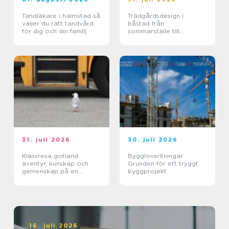
Tandläkare i halmstad så
Trädgårdsdesign i
väljer du rätt tandvård
båstad från
för dig och din familj
sommarställe till
genomtänkt helhet
31. juli 2026
30. juli 2026
Klassresa gotland
Bygglovsritningar:
äventyr, kunskap och
Grunden för ett tryggt
gemenskap på en
byggprojekt
magisk ö
16. juli 2026