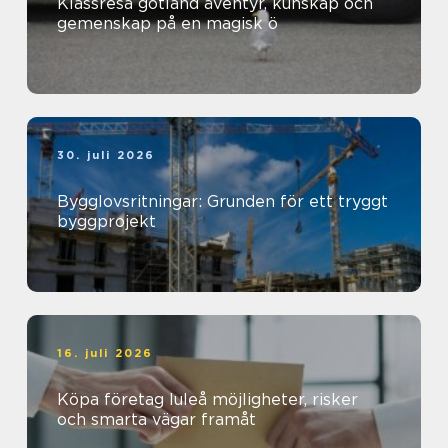
Klassresa gotland äventyr, kunskap och
gemenskap på en magisk ö
30. juli 2026
Bygglovsritningar: Grunden för ett tryggt
byggprojekt
16. juli 2026
Köpa företag luleå möjligheter, risker
och smarta vägar framåt