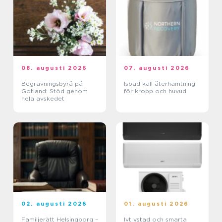
08. augusti 2026
07. augusti 2026
Begravningsbyrå på
Isbad kall återhämtning
Gotland: Stöd genom
för kropp och huvud
hela avskedet
02. augusti 2026
01. augusti 2026
Familjerätt Helsingborg –
Ivt ystad och smarta