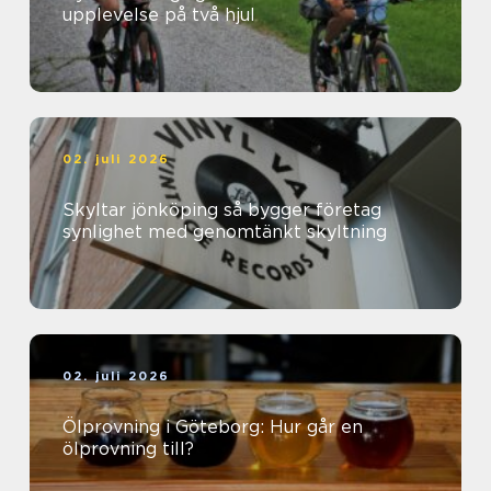
upplevelse på två hjul
02. juli 2026
Skyltar jönköping så bygger företag
synlighet med genomtänkt skyltning
02. juli 2026
Ölprovning i Göteborg: Hur går en
ölprovning till?