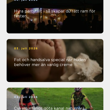
Hyra partytält - så skapar du rätt ram för
festen
03. juli 2026
Fot och handsalva special när huden
behöver mer än vanlig creme
02. juli 2026
Cykeltur längs göta kanal naturnära