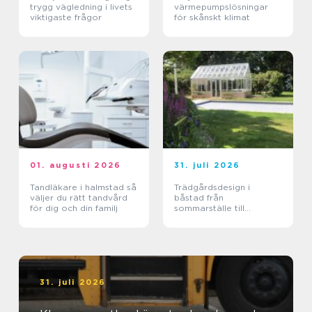
trygg vägledning i livets
värmepumpslösningar
viktigaste frågor
för skånskt klimat
01. augusti 2026
31. juli 2026
Tandläkare i halmstad så
Trädgårdsdesign i
väljer du rätt tandvård
båstad från
för dig och din familj
sommarställe till
genomtänkt helhet
31. juli 2026