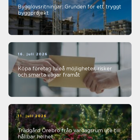
Bygglovsritningar: Grunden för ett tryggt
byggprojekt
16. juli 2026
Köpa företag luleå möjligheter, risker
och smarta vägar framåt
11. juli 2026
Trädgård Örebro från vardagsrum ute till
hållbar helhet