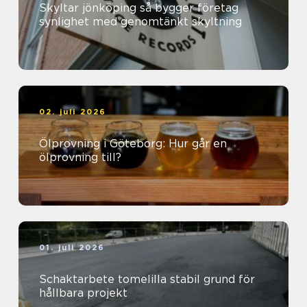
Skyltar jönköping så bygger företag
synlighet med genomtänkt skyltning
02. juli 2026
Ölprovning i Göteborg: Hur går en
ölprovning till?
01. juli 2026
Schaktarbete tomelilla stabil grund för
hållbara projekt