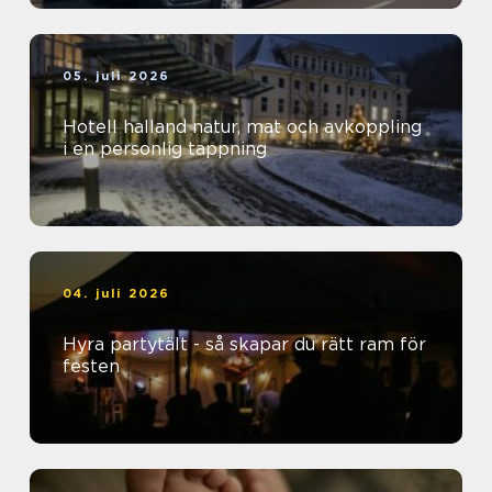
05. juli 2026
Hotell halland natur, mat och avkoppling
i en personlig tappning
04. juli 2026
Hyra partytält - så skapar du rätt ram för
festen