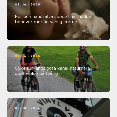
03. juli 2026
Fot och handsalva special när huden
behöver mer än vanlig creme
02. juli 2026
Cykeltur längs göta kanal naturnära
upplevelse på två hjul
02. juli 2026