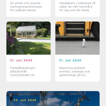
Ivt ystad och smarta
Tandläkare i halmstad så
värmepumpslösningar
väljer du rätt tandvård
för skånskt klimat
för dig och din familj
31. juli 2026
31. juli 2026
Trädgårdsdesign i
Klassresa gotland
båstad från
äventyr, kunskap och
sommarställe till
gemenskap på en
genomtänkt helhet
magisk ö
30. juli 2026