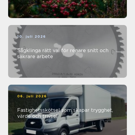
10. juli 2026
Sågklinga rätt val för renare snitt och
säkrare arbete
06. juli 2026
Fastighetsskötsel som skapar trygghet,
värde och trivsel