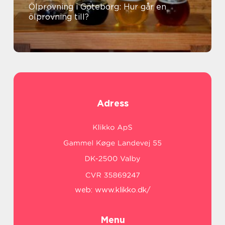
Ölprovning i Göteborg: Hur går en
ölprovning till?
Adress
web:
www.klikko.dk/
Menu