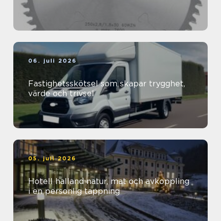
06. juli 2026
Fastighetsskötsel som skapar trygghet,
värde och trivsel
05. juli 2026
Hotell halland natur, mat och avkoppling
i en personlig tappning