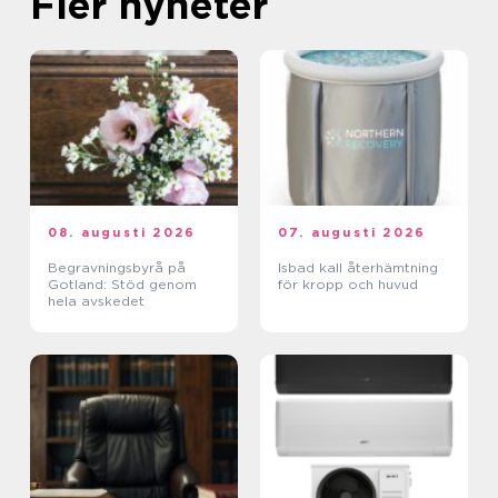
Fler nyheter
08. augusti 2026
07. augusti 2026
Begravningsbyrå på
Isbad kall återhämtning
Gotland: Stöd genom
för kropp och huvud
hela avskedet