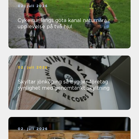
02. juli 2026
Cykeltur längs göta kanal naturnära
upplevelse på två hjul
02. juli 2026
Skyltar jönköping så bygger företag
synlighet med genomtänkt skyltning
02. juli 2026