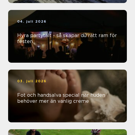
04. juli 2026
Hyra partytält - så skapar du rätt ram för
festen
03. juli 2026
Fot och handsalva special när huden
behöver mer än vanlig creme