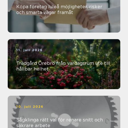
Köpa företag luleå möjligheter, risker
och smarta vägar framåt
11. juli 2026
Trädgård Örebro från vardagsrum ute till
hållbar helhet
10. juli 2026
Sågklinga rätt val för renare snitt och
säkrare arbete