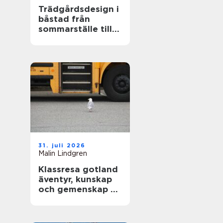
Trädgårdsdesign i
båstad från
sommarställe till
genomtänkt
helhet
31. juli 2026
Malin Lindgren
Klassresa gotland
äventyr, kunskap
och gemenskap på
en magisk ö