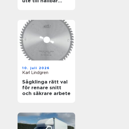
ute till hållbar
helhet
10. juli 2026
Karl Lindgren
Sågklinga rätt val
för renare snitt
och säkrare arbete