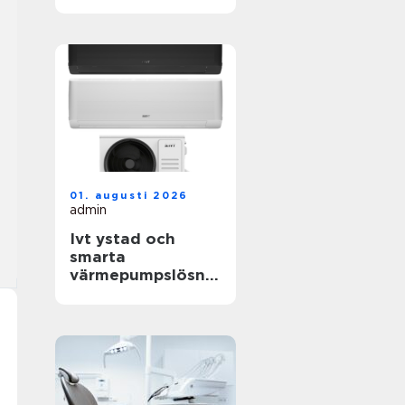
livets viktigaste
frågor
01. augusti 2026
admin
Ivt ystad och
smarta
värmepumpslösnin
gar för skånskt
klimat