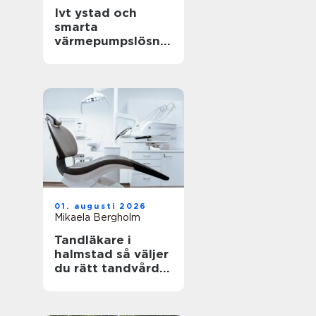
Ivt ystad och
smarta
värmepumpslösnin
gar för skånskt
klimat
01. augusti 2026
Mikaela Bergholm
Tandläkare i
halmstad så väljer
du rätt tandvård
för dig och din
familj