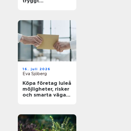
tryggt
byggprojekt
16. juli 2026
Eva Sjöberg
Köpa företag luleå
möjligheter, risker
och smarta vägar
framåt