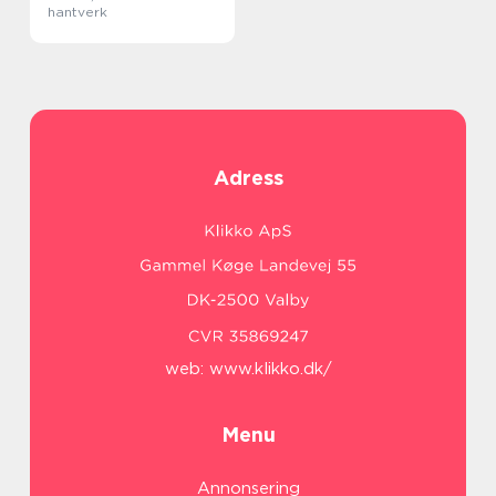
hantverk
Adress
web:
www.klikko.dk/
Menu
Annonsering