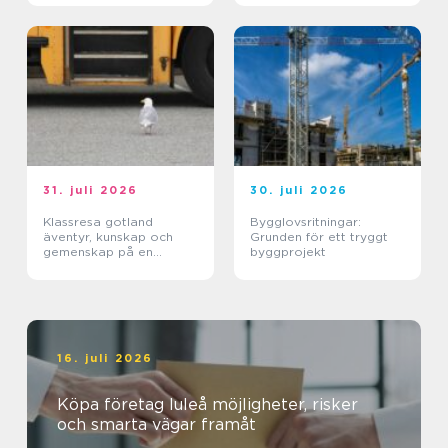
31. juli 2026
30. juli 2026
Klassresa gotland
Bygglovsritningar:
äventyr, kunskap och
Grunden för ett tryggt
gemenskap på en
byggprojekt
magisk ö
16. juli 2026
Köpa företag luleå möjligheter, risker
och smarta vägar framåt