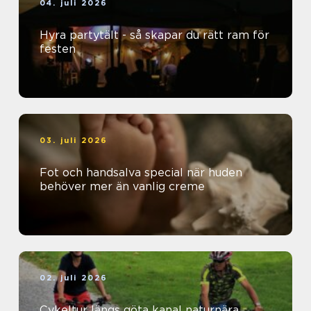
04. juli 2026
Hyra partytält - så skapar du rätt ram för
festen
03. juli 2026
Fot och handsalva special när huden
behöver mer än vanlig creme
02. juli 2026
Cykeltur längs göta kanal naturnära