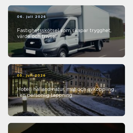
06. juli 2026
Fastighetsskötsel som skapar trygghet,
värde och trivsel
05. juli 2026
Hotell halland natur, mat och avkoppling
i en personlig tappning