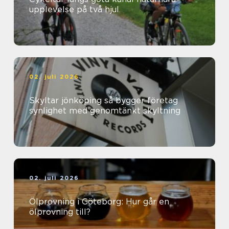
upplevelse på två hjul
02. juli 2026
Skyltar jönköping så bygger företag
synlighet med genomtänkt skyltning
02. juli 2026
Ölprovning i Göteborg: Hur går en
ölprovning till?