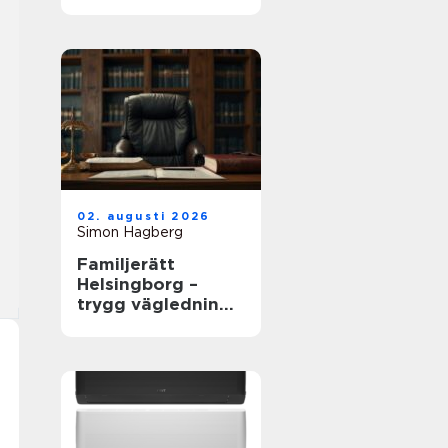
02. augusti 2026
Simon Hagberg
Familjerätt
Helsingborg –
trygg vägledning i
livets viktigaste
frågor