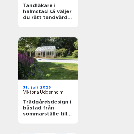
Tandläkare i
halmstad så väljer
du rätt tandvård
för dig och din
familj
31. juli 2026
Viktoria Uddenholm
Trädgårdsdesign i
båstad från
sommarställe till
genomtänkt
helhet