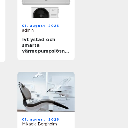
01. augusti 2026
admin
Ivt ystad och
smarta
värmepumpslösnin
gar för skånskt
klimat
01. augusti 2026
Mikaela Bergholm