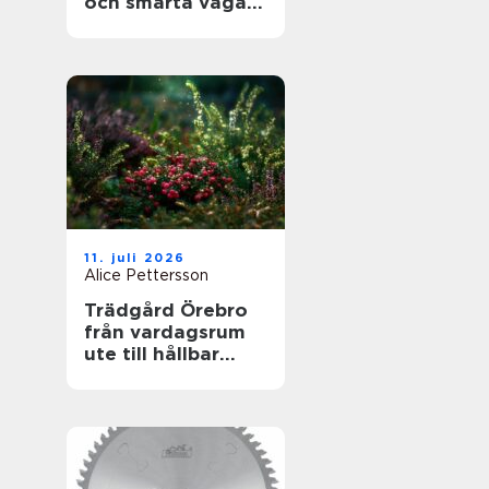
och smarta vägar
framåt
11. juli 2026
Alice Pettersson
Trädgård Örebro
från vardagsrum
ute till hållbar
helhet