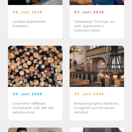
08. juni 2026
07. juni 2026
Lediga lägenheter
Glamping i Sverige: en
tranemo
unik upplevelse i
naturens famn
05. juni 2026
03. juni 2026
Granvirke hållbart,
Belysning kyrka funktion,
formstarkt och lätt att
trygghet och bevarad
arbeta med
skönhet