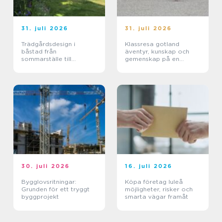
31. juli 2026
31. juli 2026
Trädgårdsdesign i
Klassresa gotland
båstad från
äventyr, kunskap och
sommarställe till
gemenskap på en
genomtänkt helhet
magisk ö
30. juli 2026
16. juli 2026
Bygglovsritningar:
Köpa företag luleå
Grunden för ett tryggt
möjligheter, risker och
byggprojekt
smarta vägar framåt