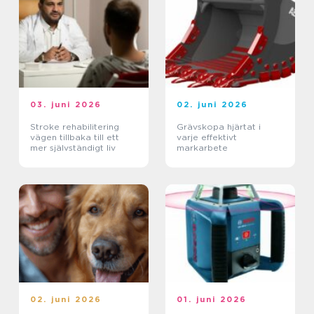
03. juni 2026
02. juni 2026
Stroke rehabilitering
Grävskopa hjärtat i
vägen tillbaka till ett
varje effektivt
mer självständigt liv
markarbete
02. juni 2026
01. juni 2026