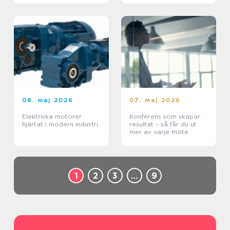
08. maj 2026
07. maj 2026
Elektriska motorer
Konferens som skapar
hjärtat i modern industri
resultat – så får du ut
mer av varje möte
1
2
3
…
9