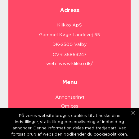
Adress
web:
www.klikko.dk/
Menu
Annonsering
Om oss
Cookies
På vores website bruges cookies til at huske dine
indstillinger, statistik og personalisering af indhold og
Kontakta oss
annoncer. Denne information deles med tredjepart. Ved
Sitemap
fortsat brug af websiden godkender du cookiepolitikken.