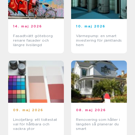
14. maj 2026
10. maj 2026
Fasadtvätt göteborg
Värmepump: en smart
renare fasader och
investering för jämtlands
längre livslängd
hem
09. maj 2026
08. maj 2026
Linoljefärg: ett tidtestat
Renovering som håller i
val för hållbara och
längden så planerar du
vackra ytor
smart