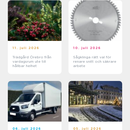
11. juli 2026
10. juli 2026
Trädgård Örebro från
Sågklinga rätt val för
vardagsrum ute till
renare snitt och säkrare
hållbar helhet
arbete
06. juli 2026
05. juli 2026