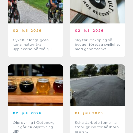
02. juli 2026
02. juli 2026
Cykeltur längs göta
Skyltar jönköping så
kanal naturnära
bygger företag synlighet
upplevelse på två hjul
med genomtänkt
skyltning
02. juli 2026
01. juli 2026
Ölprovning i Göteborg:
Schaktarbete tomelilla
Hur går en ölprovning
stabil grund för hållbara
till?
projekt