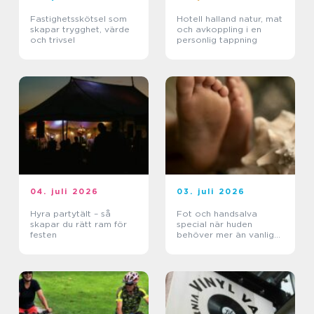
Fastighetsskötsel som
Hotell halland natur, mat
skapar trygghet, värde
och avkoppling i en
och trivsel
personlig tappning
04. juli 2026
03. juli 2026
Hyra partytält – så
Fot och handsalva
skapar du rätt ram för
special när huden
festen
behöver mer än vanlig
creme