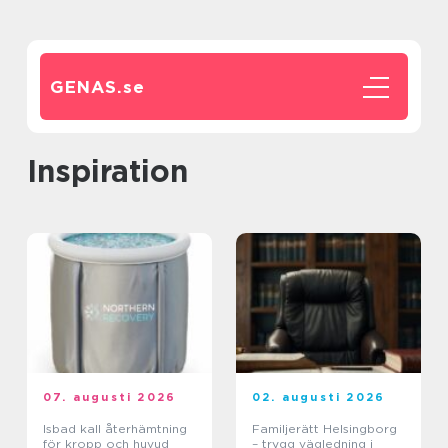
GENAS.
se
inspiration
07. augusti 2026
02. augusti 2026
Isbad kall återhämtning
Familjerätt Helsingborg
för kropp och huvud
– trygg vägledning i