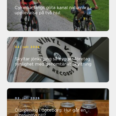
Cykeltur längs göta kanal naturnära
upplevelse på två hjul
02. juli 2026
Skyltar jönköping så bygger företag
synlighet med genomtänkt skyltning
02. juli 2026
Ölprovning i Göteborg: Hur går en
ölprovning till?