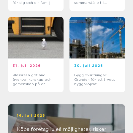
för dig och din familj
sommarställe till
genomtänkt helhet
31. juli 2026
30. juli 2026
Klassresa gotland
Bygglovsritningar:
äventyr, kunskap och
Grunden för ett tryggt
gemenskap på en
byggprojekt
magisk ö
16. juli 2026
Köpa företag luleå möjligheter, risker