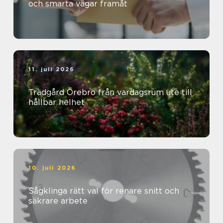
och smarta vägar framåt
11. juli 2026
Trädgård Örebro från vardagsrum ute till
hållbar helhet
10. juli 2026
Sågklinga rätt val för renare snitt och
säkrare arbete