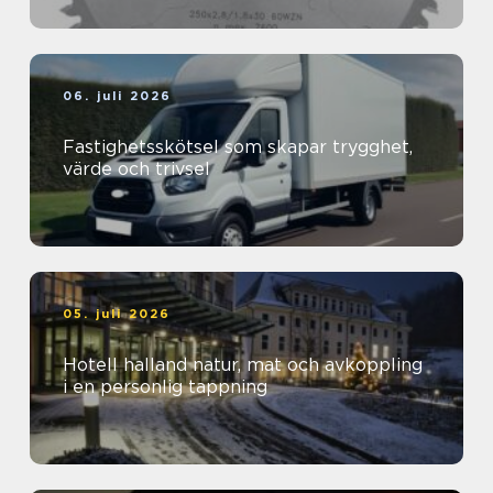
06. juli 2026
Fastighetsskötsel som skapar trygghet,
värde och trivsel
05. juli 2026
Hotell halland natur, mat och avkoppling
i en personlig tappning