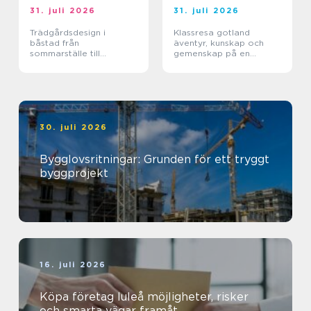
31. juli 2026
31. juli 2026
Trädgårdsdesign i
Klassresa gotland
båstad från
äventyr, kunskap och
sommarställe till
gemenskap på en
genomtänkt helhet
magisk ö
30. juli 2026
Bygglovsritningar: Grunden för ett tryggt
byggprojekt
16. juli 2026
Köpa företag luleå möjligheter, risker
och smarta vägar framåt