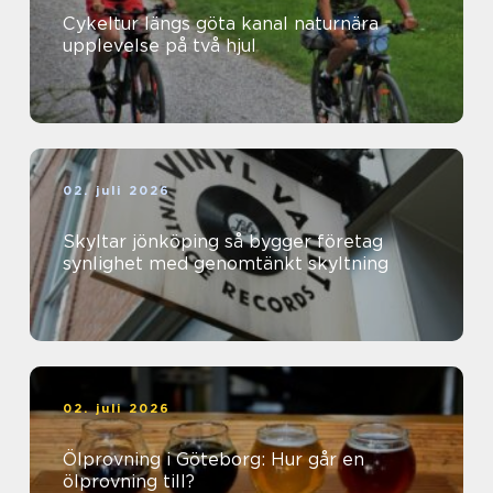
Cykeltur längs göta kanal naturnära
upplevelse på två hjul
02. juli 2026
Skyltar jönköping så bygger företag
synlighet med genomtänkt skyltning
02. juli 2026
Ölprovning i Göteborg: Hur går en
ölprovning till?