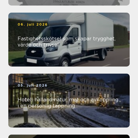
06. juli 2026
Fastighetsskötsel som skapar trygghet,
värde och trivsel
05. juli 2026
Hotell halland natur, mat och avkoppling
i en personlig tappning