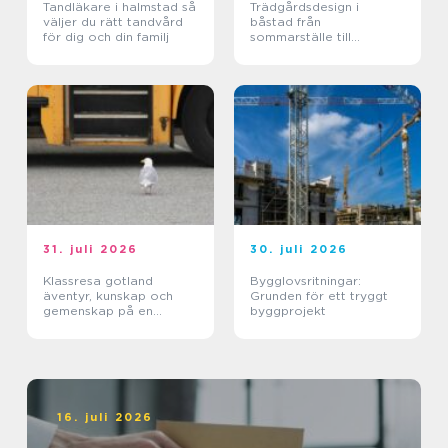
Tandläkare i halmstad så
Trädgårdsdesign i
väljer du rätt tandvård
båstad från
för dig och din familj
sommarställe till
genomtänkt helhet
31. juli 2026
30. juli 2026
Klassresa gotland
Bygglovsritningar:
äventyr, kunskap och
Grunden för ett tryggt
gemenskap på en
byggprojekt
magisk ö
16. juli 2026