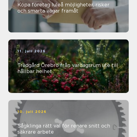
Köpa företag luleå möjligheter, risker
och smarta vägar framåt
11. juli 2026
Trädgård Örebro från vardagsrum ute till
hållbar helhet
10. juli 2026
Sågklinga rätt val för renare snitt och
säkrare arbete