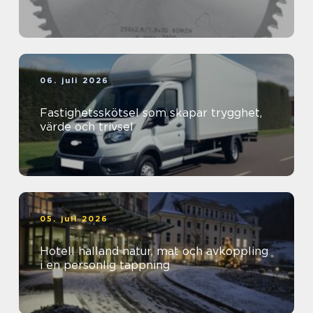
06. juli 2026
Fastighetsskötsel som skapar trygghet,
värde och trivsel
05. juli 2026
Hotell halland natur, mat och avkoppling
i en personlig tappning