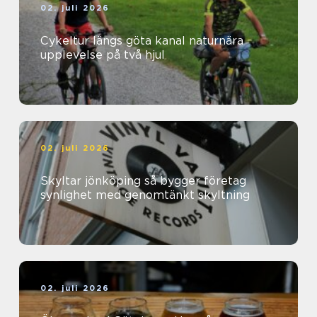
02. juli 2026
Cykeltur längs göta kanal naturnära
upplevelse på två hjul
02. juli 2026
Skyltar jönköping så bygger företag
synlighet med genomtänkt skyltning
02. juli 2026