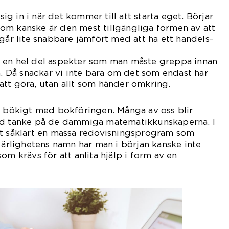
 sig in i när det kommer till att starta eget. Börjar
om kanske är den mest tillgängliga formen av att
 går lite snabbare jämfört med att ha ett handels-
ive aktiebolag.
 en hel del aspekter som man måste greppa innan
a. Då snackar vi inte bara om det som endast har
tt göra, utan allt som händer omkring.
e bökigt med bokföringen. Många av oss blir
ed tanke på de dammiga matematikkunskaperna. I
et såklart en massa redovisningsprogram som
i ärlighetens namn har man i början kanske inte
om krävs för att anlita hjälp i form av en
ningskonsult.