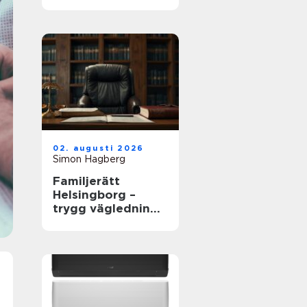
02. augusti 2026
Simon Hagberg
Familjerätt
Helsingborg –
trygg vägledning i
livets viktigaste
frågor