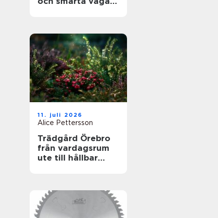
och smarta vägar
framåt
11. juli 2026
Alice Pettersson
Trädgård Örebro
från vardagsrum
ute till hållbar
helhet