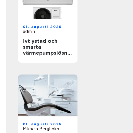
01. augusti 2026
admin
Ivt ystad och
smarta
värmepumpslösnin
gar för skånskt
klimat
01. augusti 2026
Mikaela Bergholm