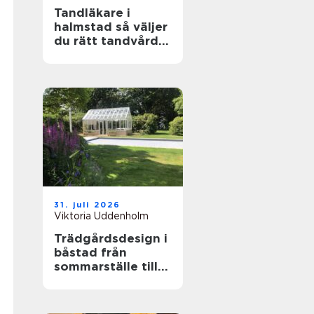
Tandläkare i
halmstad så väljer
du rätt tandvård
för dig och din
familj
31. juli 2026
Viktoria Uddenholm
Trädgårdsdesign i
båstad från
sommarställe till
genomtänkt
helhet