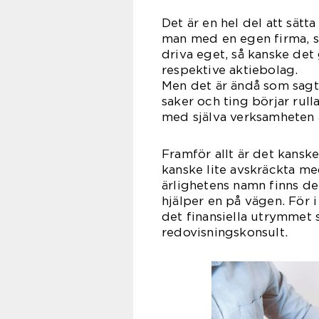
Det är en hel del att sätta
man med en egen firma, s
driva eget, så kanske det
respekt
Men det är ändå som sagt
saker och ting börjar rull
med själva verksamheten a
Framför allt är det kansk
kanske lite avskräckta m
ärlighetens namn finns d
hjälper en på vägen. För 
det finansiella utrymmet s
redovis