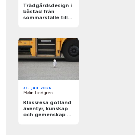
Trädgårdsdesign i
båstad från
sommarställe till
genomtänkt
helhet
31. juli 2026
Malin Lindgren
Klassresa gotland
äventyr, kunskap
och gemenskap på
en magisk ö