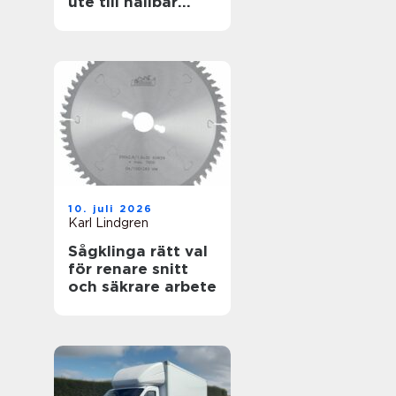
ute till hållbar
helhet
10. juli 2026
Karl Lindgren
Sågklinga rätt val
för renare snitt
och säkrare arbete