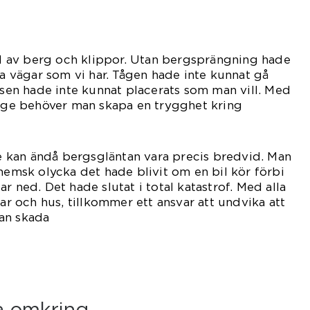
del av berg och klippor. Utan bergsprängning hade
ra vägar som vi har. Tågen hade inte kunnat gå
husen hade inte kunnat placerats som man vill. Med
rige behöver man skapa en trygghet kring
et.
kan ändå bergsgläntan vara precis bredvid. Man
 hemsk olycka det hade blivit om en bil kör förbi
r ned. Det hade slutat i total katastrof. Med alla
gar och hus, tillkommer ett ansvar att undvika att
an skada
iskor.
la omkring