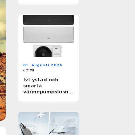
livets viktigaste
frågor
01. augusti 2026
admin
Ivt ystad och
smarta
värmepumpslösnin
gar för skånskt
klimat