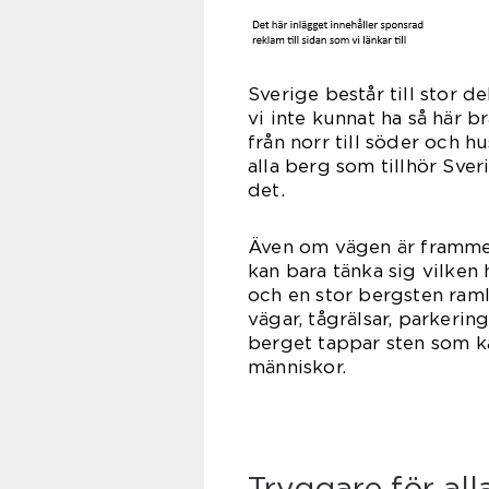
Sverige består till stor 
vi inte kunnat ha så här b
från norr till söder och 
alla berg som tillhör Sve
d
Även om vägen är framme 
kan bara tänka sig vilken
och en stor bergsten ramla
vägar, tågrälsar, parkerin
berget tappar sten som k
männ
Tryggare för al