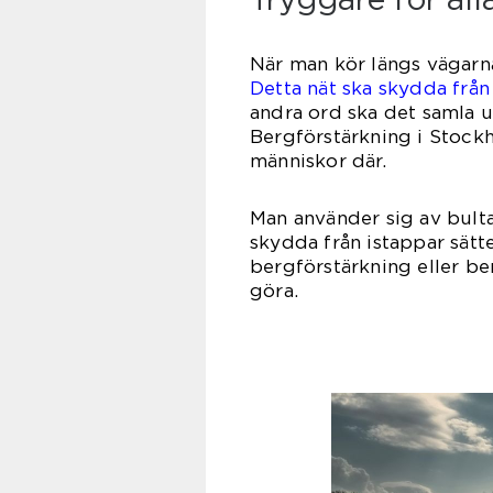
När man kör längs vägarna
Detta nät ska skydda från
andra ord ska det samla u
Bergförstärkning i Stockh
männi
Man använder sig av bult
skydda från istappar sätt
bergförstärkning eller b
gö