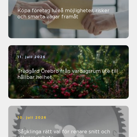
Köpa företag luleå möjligheter, risker
och smarta vägar framåt
11. juli 2026
Trädgård Örebro från vardagsrum ute till
hållbar helhet
10. juli 2026
Sågklinga rätt val för renare snitt och