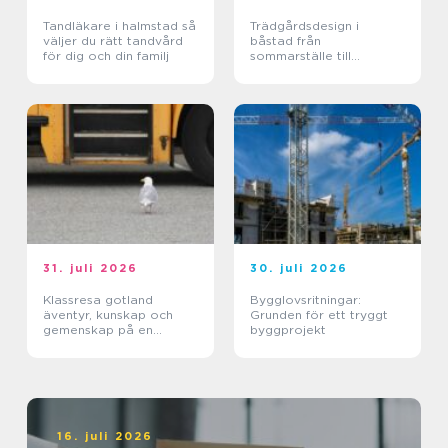
Tandläkare i halmstad så
Trädgårdsdesign i
väljer du rätt tandvård
båstad från
för dig och din familj
sommarställe till
genomtänkt helhet
31. juli 2026
30. juli 2026
Klassresa gotland
Bygglovsritningar:
äventyr, kunskap och
Grunden för ett tryggt
gemenskap på en
byggprojekt
magisk ö
16. juli 2026