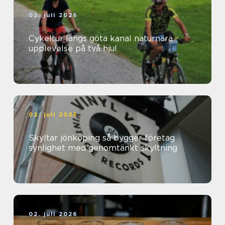
02. juli 2026
Cykeltur längs göta kanal naturnära
upplevelse på två hjul
02. juli 2026
Skyltar jönköping så bygger företag
synlighet med genomtänkt skyltning
02. juli 2026