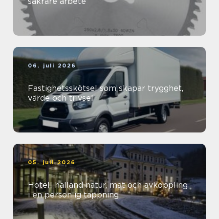
säkrare arbete
06. juli 2026
Fastighetsskötsel som skapar trygghet,
värde och trivsel
05. juli 2026
Hotell halland natur, mat och avkoppling
i en personlig tappning