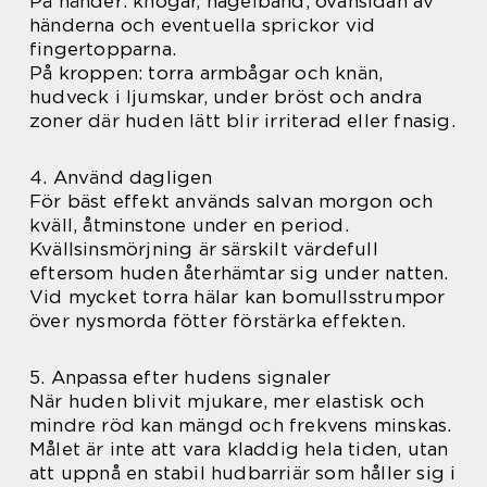
På händer: knogar, nagelband, ovansidan av
händerna och eventuella sprickor vid
fingertopparna.
På kroppen: torra armbågar och knän,
hudveck i ljumskar, under bröst och andra
zoner där huden lätt blir irriterad eller fnasig.
4. Använd dagligen
För bäst effekt används salvan morgon och
kväll, åtminstone under en period.
Kvällsinsmörjning är särskilt värdefull
eftersom huden återhämtar sig under natten.
Vid mycket torra hälar kan bomullsstrumpor
över nysmorda fötter förstärka effekten.
5. Anpassa efter hudens signaler
När huden blivit mjukare, mer elastisk och
mindre röd kan mängd och frekvens minskas.
Målet är inte att vara kladdig hela tiden, utan
att uppnå en stabil hudbarriär som håller sig i