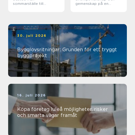
sommarställe till
gemenskap på en
genomtänkt helhet
magisk ö
30. juli 2026
Bygglovsritningar: Grunden för ett tryggt
byggprojekt
16. juli 2026
Köpa företag luleå möjligheter, risker
och smarta vägar framåt