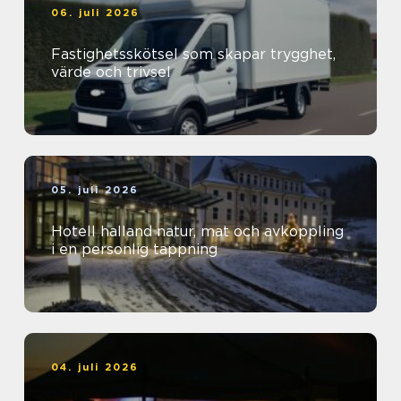
06. juli 2026
Fastighetsskötsel som skapar trygghet,
värde och trivsel
05. juli 2026
Hotell halland natur, mat och avkoppling
i en personlig tappning
04. juli 2026