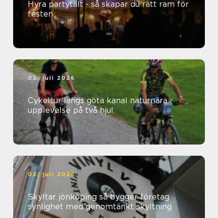
Hyra partytält - så skapar du rätt ram för
festen
02. juli 2026
Cykeltur längs göta kanal naturnära
upplevelse på två hjul
02. juli 2026
Skyltar jönköping så bygger företag
synlighet med genomtänkt skyltning