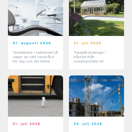
01. augusti 2026
31. juli 2026
Tandläkare i halmstad så
Trädgårdsdesign i
väljer du rätt tandvård
båstad från
för dig och din familj
sommarställe till
genomtänkt helhet
31. juli 2026
30. juli 2026