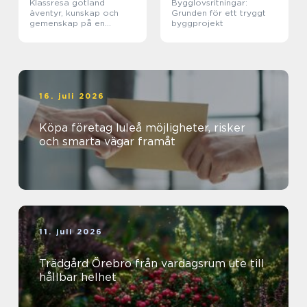
Klassresa gotland
Bygglovsritningar:
äventyr, kunskap och
Grunden för ett tryggt
gemenskap på en
byggprojekt
magisk ö
16. juli 2026
Köpa företag luleå möjligheter, risker
och smarta vägar framåt
11. juli 2026
Trädgård Örebro från vardagsrum ute till
hållbar helhet