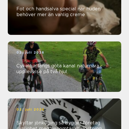
Fot och handsalva special när huden
behöver mer än vanlig creme
02. juli 2026
Cykeltur längs göta kanal naturnära
upplevelse på två hjul
02. juli 2026
Skyltar jönköping så bygger företag
synlighet med genomtänkt skyltning