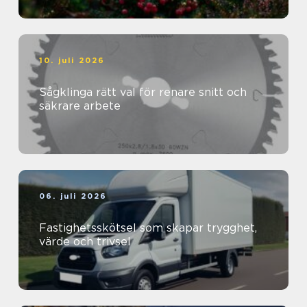
10. juli 2026
Sågklinga rätt val för renare snitt och
säkrare arbete
06. juli 2026
Fastighetsskötsel som skapar trygghet,
värde och trivsel