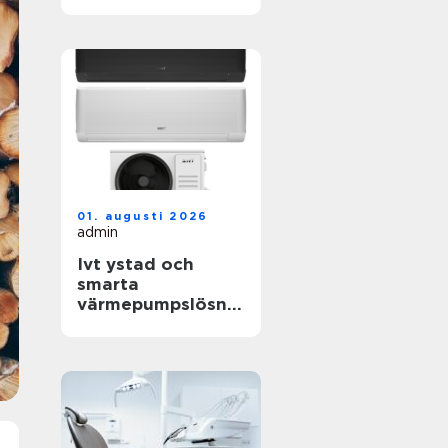
livets viktigaste
frågor
01. augusti 2026
admin
Ivt ystad och
smarta
värmepumpslösnin
gar för skånskt
klimat