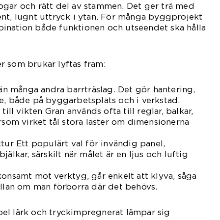
ogar och rätt del av stammen. Det ger trä med
nt, lugnt uttryck i ytan. För många byggprojekt
ination både funktionen och utseendet ska hålla
r som brukar lyftas fram:
 än många andra barrträslag. Det gör hantering,
e, både på byggarbetsplats och i verkstad.
till vikten Gran används ofta till reglar, balkar,
ersom virket tål stora laster om dimensionerna
tur Ett populärt val för invändig panel,
älkar, särskilt när målet är en ljus och luftig
konsamt mot verktyg, går enkelt att klyva, såga
ällan om man förborra där det behövs.
empel lärk och tryckimpregnerat lämpar sig