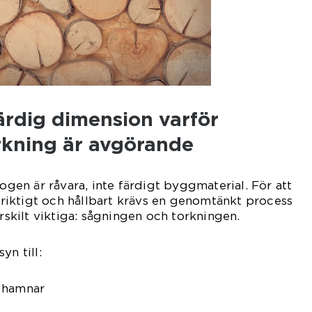
färdig dimension varför
rkning är avgörande
kogen är råvara, inte färdigt byggmaterial. För att
rmriktigt och hållbart krävs en genomtänkt process
ärskilt viktiga: sågningen och torkningen.
yn till:
 hamnar