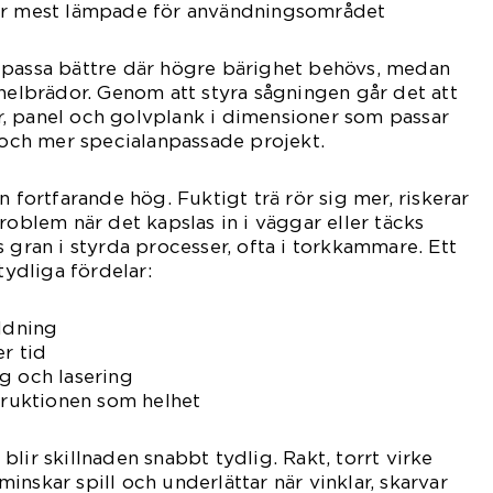
 är mest lämpade för användningsområdet
 passa bättre där högre bärighet behövs, medan
anelbrädor. Genom att styra sågningen går det att
par, panel och golvplank i dimensioner som passar
ch mer specialanpassade projekt.
n fortfarande hög. Fuktigt trä rör sig mer, riskerar
roblem när det kapslas in i väggar eller täcks
 gran i styrda processer, ofta i torkkammare. Ett
tydliga fördelar:
ildning
er tid
g och lasering
struktionen som helhet
lir skillnaden snabbt tydlig. Rakt, torrt virke
nskar spill och underlättar när vinklar, skarvar