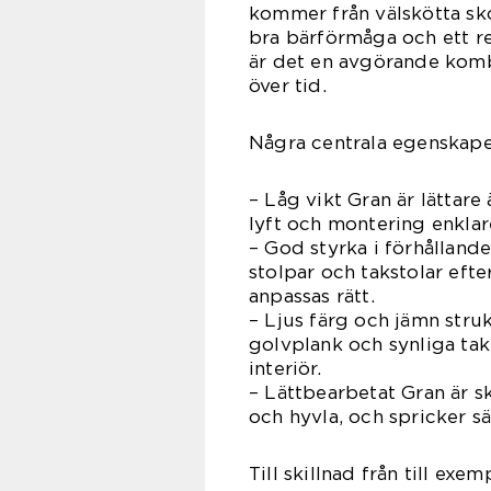
kommer från välskötta sk
bra bärförmåga och ett re
är det en avgörande komb
över tid.
Några centrala egenskape
– Låg vikt Gran är lättare
lyft och montering enklar
– God styrka i förhållande 
stolpar och takstolar eft
anpassas rätt.
– Ljus färg och jämn struk
golvplank och synliga takbj
interiör.
– Lättbearbetat Gran är s
och hyvla, och spricker s
Till skillnad från till ex