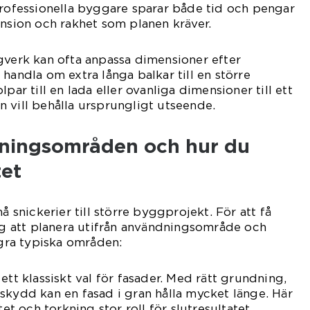
Professionella byggare sparar både tid och pengar
ension och rakhet som planen kräver.
gverk kan ofta anpassa dimensioner efter
handla om extra långa balkar till en större
par till en lada eller ovanliga dimensioner till ett
 vill behålla ursprungligt utseende.
ningsområden och hur du
tet
å snickerier till större byggprojekt. För att få
sig att planera utifrån användningsområde och
ågra typiska områden:
ett klassiskt val för fasader. Med rätt grundning,
skydd kan en fasad i gran hålla mycket länge. Här
tet och torkning stor roll för slutresultatet.