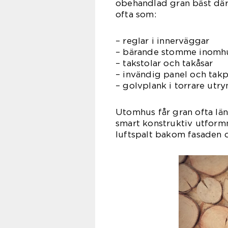
obehandlad gran bäst där 
ofta som:
– reglar i innerväggar
– bärande stomme inomh
– takstolar och takåsar
– invändig panel och tak
– golvplank i torrare ut
Utomhus får gran ofta lä
smart konstruktiv utformn
luftspalt bakom fasaden 