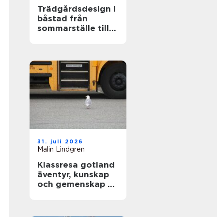
Trädgårdsdesign i
båstad från
sommarställe till
genomtänkt
helhet
31. juli 2026
Malin Lindgren
Klassresa gotland
äventyr, kunskap
och gemenskap på
en magisk ö