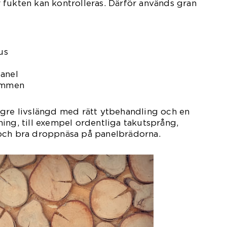
fukten kan kontrolleras. Därför används gran
us
panel
rymmen
ngre livslängd med rätt ytbehandling och en
ing, till exempel ordentliga takutsprång,
och bra droppnäsa på panelbrädorna.