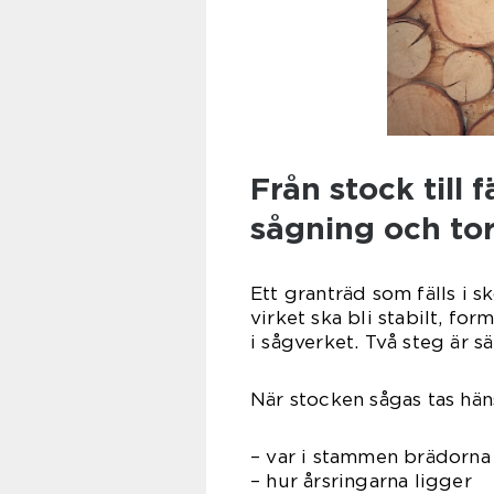
Från stock till 
sågning och to
Ett granträd som fälls i s
virket ska bli stabilt, fo
i sågverket. Två steg är s
När stocken sågas tas häns
– var i stammen brädorna
– hur årsringarna ligger