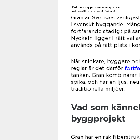
Gran är Sveriges vanligas
i svenskt byggande. Mån
fortfarande stadigt på s
Nyckeln ligger i rätt val 
används på rätt plats i ko
När snickare, byggare och
reglar är det därför
fortf
tanken. Gran kombinerar lå
spika, och har en ljus, n
traditionella miljöer.
Vad som kännet
byggprojekt
Gran har en rak fiberstrukt