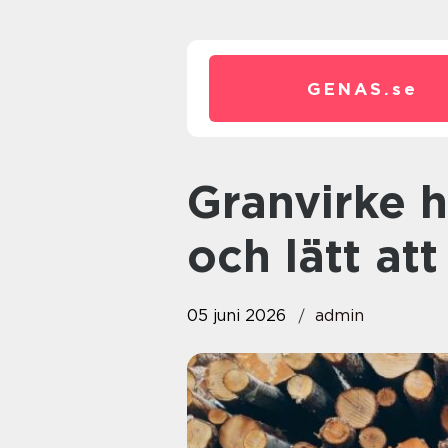
GENAS.
se
Granvirke hållbart, formstarkt
och lätt at
05 juni 2026
admin