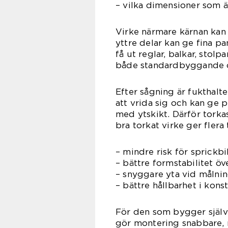
– vilka dimensioner som
Virke närmare kärnan kan
yttre delar kan ge fina p
få ut reglar, balkar, stol
både standardbyggande o
Efter sågning är fukthalte
att vrida sig och kan ge p
med ytskikt. Därför torkas
bra torkat virke ger flera 
– mindre risk för sprickb
– bättre formstabilitet öv
– snyggare yta vid målnin
– bättre hållbarhet i kon
För den som bygger själv b
gör montering snabbare, mi