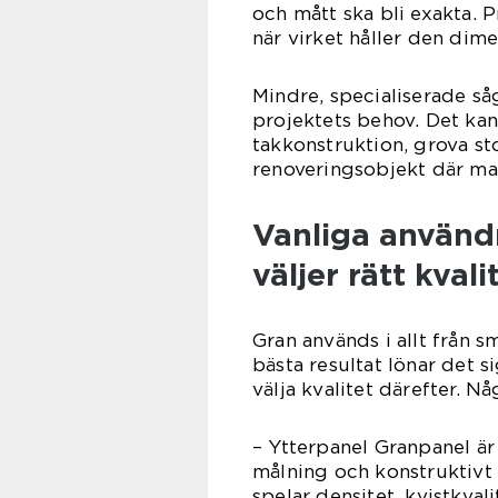
och mått ska bli exakta. 
när virket håller den dim
Mindre, specialiserade så
projektets behov. Det kan 
takkonstruktion, grova stol
renoveringsobjekt där man
Vanliga använd
väljer rätt kvali
Gran används i allt från sm
bästa resultat lönar det 
välja kvalitet därefter. N
– Ytterpanel Granpanel är 
målning och konstruktivt 
spelar densitet, kvistkvali