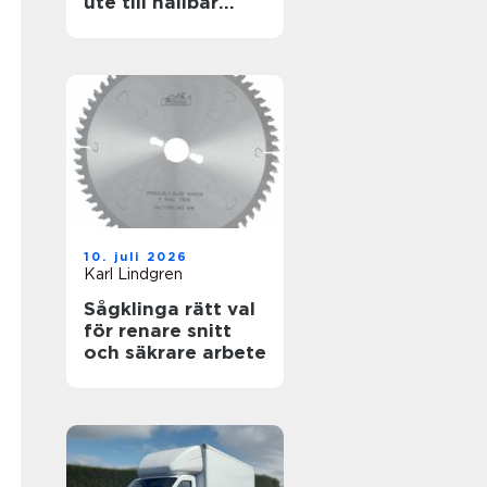
ute till hållbar
helhet
10. juli 2026
Karl Lindgren
Sågklinga rätt val
för renare snitt
och säkrare arbete