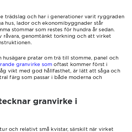
te trädslag och har i generationer varit ryggraden
ga hus, lador och ekonomibyggnader står
amma stommar som restes för hundra år sedan.
av råvara, genomtänkt torkning och att virket
nstruktionen.
 husägare pratar om trä till stomme, panel och
arande granvirke som
oftast kommer först i
g vikt med god hållfasthet, är lätt att såga och
eutral färg som passar i både moderna och
ecknar granvirke i
ur och relativt små kvistar, särskilt när virket