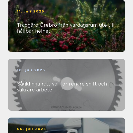
11. juli 2026
Trädgård Örebro från vardagsrum ute till
hållbar helhet
10. juli 2026
Sågklinga rätt val för renare snitt och
säkrare arbete
06. juli 2026