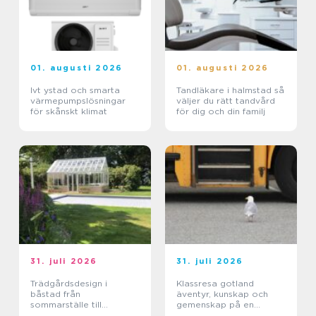
01. augusti 2026
01. augusti 2026
Ivt ystad och smarta
Tandläkare i halmstad så
värmepumpslösningar
väljer du rätt tandvård
för skånskt klimat
för dig och din familj
31. juli 2026
31. juli 2026
Trädgårdsdesign i
Klassresa gotland
båstad från
äventyr, kunskap och
sommarställe till
gemenskap på en
genomtänkt helhet
magisk ö