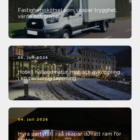
Fastighetsskötsel som skapar trygghet,
värde och trivsel
05. juli 2026
Hotell halland natur, mat och avkoppling
i en personlig tappning
04. juli 2026
Hyra partytält - så skapar du rätt ram för