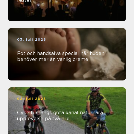
festen
03. juli 2026
Fot och handsalva special när huden
behöver mer än vanlig creme
02. juli 2026
Cykeltur längs göta kanal naturnära
upplevelse på två hjul