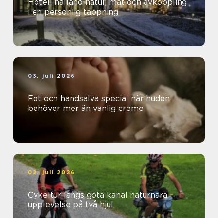
Hotell halland natur, mat och avkoppling
i en personlig tappning
03. juli 2026
Fot och handsalva special när huden
behöver mer än vanlig creme
02. juli 2026
Cykeltur längs göta kanal naturnära
upplevelse på två hjul