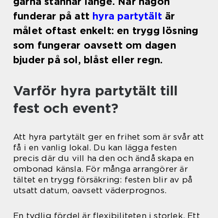
gärna stannar länge. När någon
funderar på att
hyra partytält
är
målet oftast enkelt: en trygg lösning
som fungerar oavsett om dagen
bjuder på sol, blåst eller regn.
Varför hyra partytält till
fest och event?
Att hyra partytält ger en frihet som är svår att
få i en vanlig lokal. Du kan lägga festen
precis där du vill ha den och ändå skapa en
ombonad känsla. För många arrangörer är
tältet en trygg försäkring: festen blir av på
utsatt datum, oavsett väderprognos.
En tydlig fördel är flexibiliteten i storlek. Ett