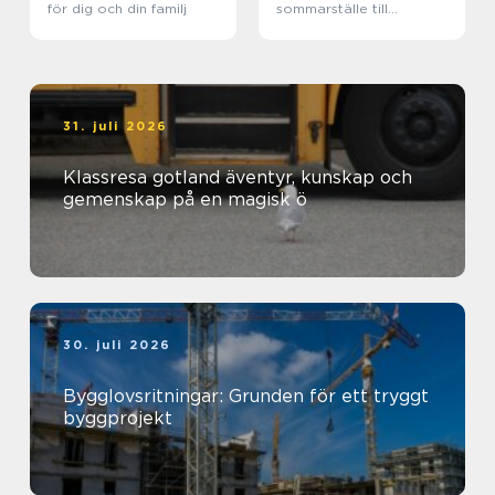
för dig och din familj
sommarställe till
genomtänkt helhet
31. juli 2026
Klassresa gotland äventyr, kunskap och
gemenskap på en magisk ö
30. juli 2026
Bygglovsritningar: Grunden för ett tryggt
byggprojekt