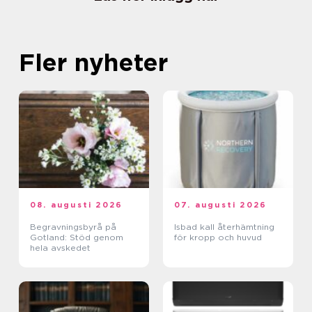
Fler nyheter
08. augusti 2026
07. augusti 2026
Begravningsbyrå på
Isbad kall återhämtning
Gotland: Stöd genom
för kropp och huvud
hela avskedet