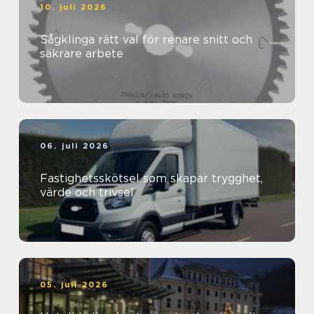
10. juli 2026
Sågklinga rätt val för renare snitt och
säkrare arbete
06. juli 2026
Fastighetsskötsel som skapar trygghet,
värde och trivsel
05. juli 2026