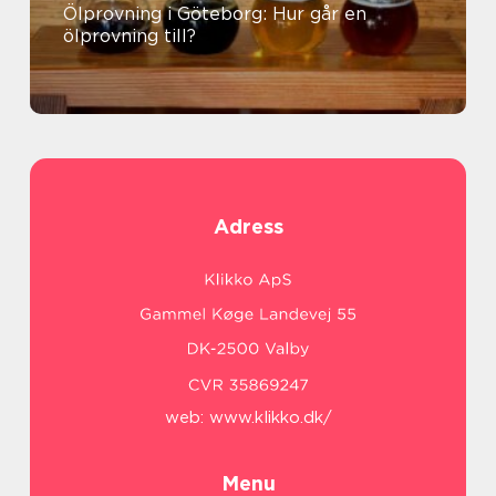
Ölprovning i Göteborg: Hur går en
ölprovning till?
Adress
web:
www.klikko.dk/
Menu