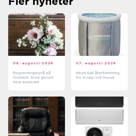
Fler nyheter
08. augusti 2026
07. augusti 2026
Begravningsbyrå på
Isbad kall återhämtning
Gotland: Stöd genom
för kropp och huvud
hela avskedet