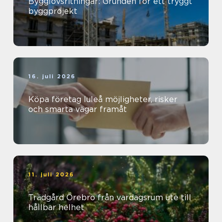
Bygglovsritningar: Grunden för ett tryggt
byggprojekt
16. juli 2026
Köpa företag luleå möjligheter, risker
och smarta vägar framåt
11. juli 2026
Trädgård Örebro från vardagsrum ute till
hållbar helhet