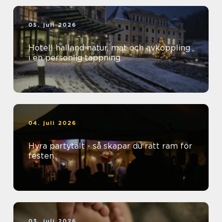
05. juli 2026
Hotell halland natur, mat och avkoppling
i en personlig tappning
04. juli 2026
Hyra partytält - så skapar du rätt ram för
festen
03. juli 2026