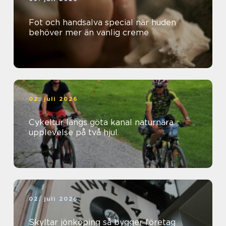
Fot och handsalva special när huden
behöver mer än vanlig creme
02. juli 2026
Cykeltur längs göta kanal naturnära
upplevelse på två hjul
02. juli 2026
Skyltar jönköping så bygger företag