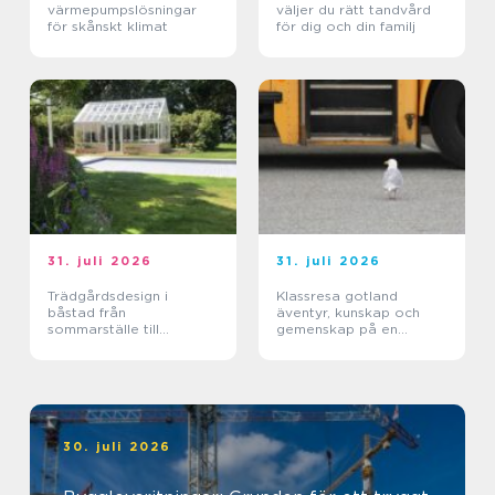
värmepumpslösningar
väljer du rätt tandvård
för skånskt klimat
för dig och din familj
31. juli 2026
31. juli 2026
Trädgårdsdesign i
Klassresa gotland
båstad från
äventyr, kunskap och
sommarställe till
gemenskap på en
genomtänkt helhet
magisk ö
30. juli 2026