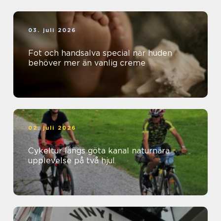
03. juli 2026
Fot och handsalva special när huden
behöver mer än vanlig creme
02. juli 2026
Cykeltur längs göta kanal naturnära
upplevelse på två hjul