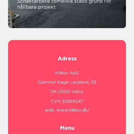
Schaktarbete tomelilla stabil grund för
hållbara projekt
Adress
web:
www.klikko.dk/
Menu