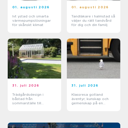
01. augusti 2026
01. augusti 2026
Ivt ystad och smarta
Tandläkare i halmstad så
värmepumpslösningar
väljer du rätt tandvård
för skånskt klimat
för dig och din familj
31. juli 2026
31. juli 2026
Trädgårdsdesign i
Klassresa gotland
båstad från
äventyr, kunskap och
sommarställe till
gemenskap på en
genomtänkt helhet
magisk ö