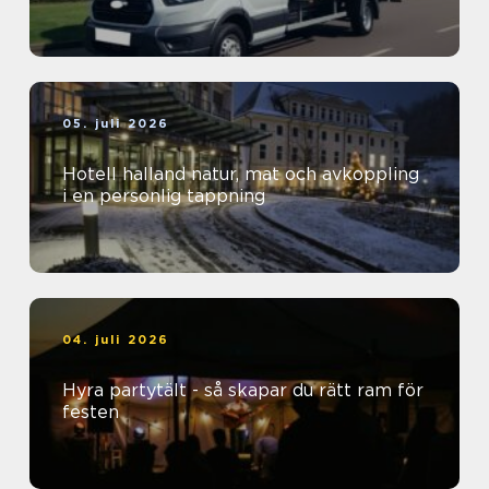
05. juli 2026
Hotell halland natur, mat och avkoppling
i en personlig tappning
04. juli 2026
Hyra partytält - så skapar du rätt ram för
festen