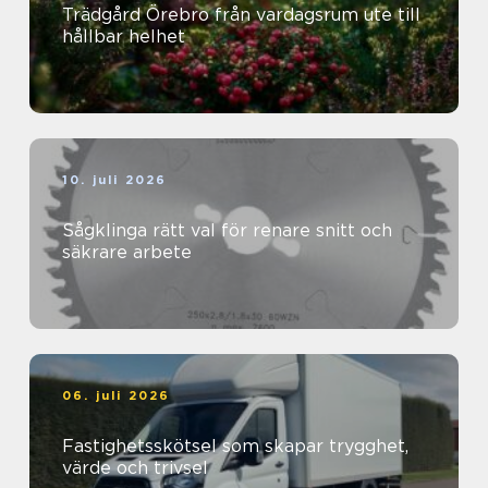
Trädgård Örebro från vardagsrum ute till
hållbar helhet
10. juli 2026
Sågklinga rätt val för renare snitt och
säkrare arbete
06. juli 2026
Fastighetsskötsel som skapar trygghet,
värde och trivsel