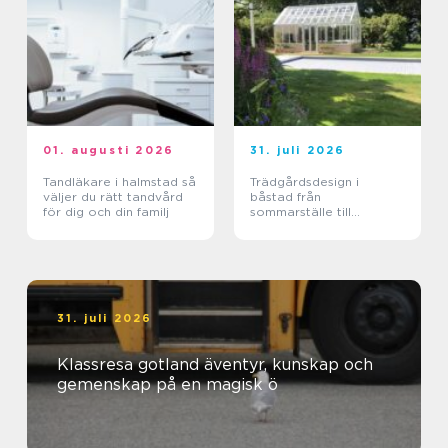
01. augusti 2026
31. juli 2026
Tandläkare i halmstad så
Trädgårdsdesign i
väljer du rätt tandvård
båstad från
för dig och din familj
sommarställe till
genomtänkt helhet
31. juli 2026
Klassresa gotland äventyr, kunskap och
gemenskap på en magisk ö