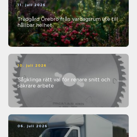
11. juli 2026
Trädgård Örebro från vardagsrum ute till
hållbar helhet
10. juli 2026
Sågklinga rätt val för renare snitt och
säkrare arbete
06. juli 2026