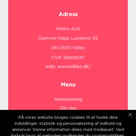
Adress
web:
www.klikko.dk/
Menu
Annonsering
Om oss
Cookies
På vores website bruges cookies til at huske dine
indstillinger, statistik og personalisering af indhold og
Kontakta oss
annoncer. Denne information deles med tredjepart. Ved
Sitemap
fortsat brug af websiden godkender du cookiepolitikken.