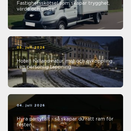
Fastighetsskötsel som skapar trygghet,
värde och trivsel
05. juli 2026
Hotell halland natur, mat och avkoppling
i en personlig tappning
04. juli 2026
Hyra partytält - så skapar du rätt ram för
festen