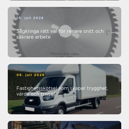
10. juli 2026
Sågklinga rätt val för renare snitt och
säkrare arbete
06. juli 2026
Fastighetsskötsel som skapar trygghet,
värde och trivsel