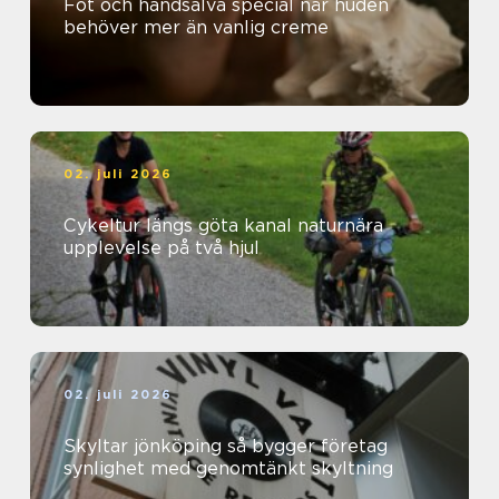
Fot och handsalva special när huden
behöver mer än vanlig creme
02. juli 2026
Cykeltur längs göta kanal naturnära
upplevelse på två hjul
02. juli 2026
Skyltar jönköping så bygger företag
synlighet med genomtänkt skyltning