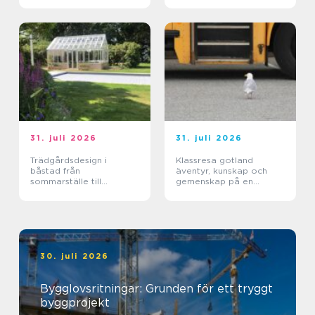
31. juli 2026
31. juli 2026
Trädgårdsdesign i
Klassresa gotland
båstad från
äventyr, kunskap och
sommarställe till
gemenskap på en
genomtänkt helhet
magisk ö
30. juli 2026
Bygglovsritningar: Grunden för ett tryggt
byggprojekt