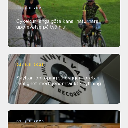
02. juli 2026
Cykeltur längs göta kanal naturnära
upplevelse på två hjul
02. juli 2026
Skyltar jönköping så bygger företag
synlighet med genomtänkt skyltning
02. juli 2026