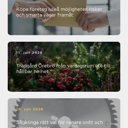
Köpa företag luleå möjligheter, risker
och smarta vägar framåt
11. juli 2026
Trädgård Örebro från vardagsrum ute till
hållbar helhet
10. juli 2026
Sågklinga rätt val för renare snitt och