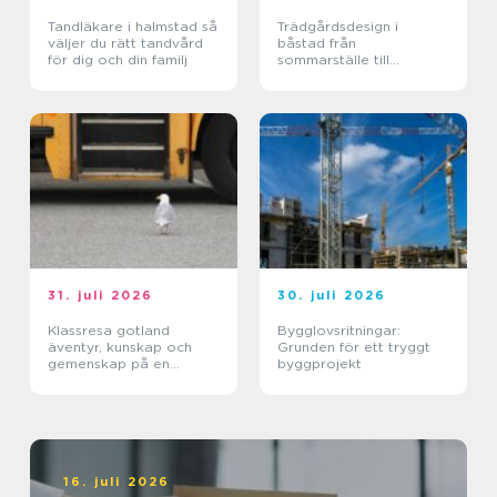
Tandläkare i halmstad så
Trädgårdsdesign i
väljer du rätt tandvård
båstad från
för dig och din familj
sommarställe till
genomtänkt helhet
31. juli 2026
30. juli 2026
Klassresa gotland
Bygglovsritningar:
äventyr, kunskap och
Grunden för ett tryggt
gemenskap på en
byggprojekt
magisk ö
16. juli 2026