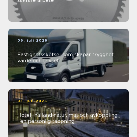
säkrare arbete
06. juli 2026
Fastighetsskötsel som skapar trygghet,
värde och trivsel
05. juli 2026
Hotell halland natur, mat och avkoppling
i en personlig tappning