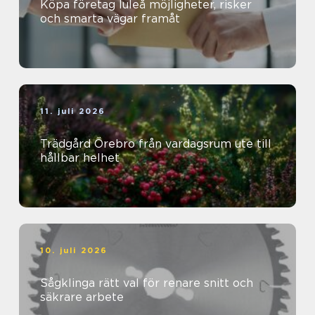
Köpa företag luleå möjligheter, risker
och smarta vägar framåt
11. juli 2026
Trädgård Örebro från vardagsrum ute till
hållbar helhet
10. juli 2026
Sågklinga rätt val för renare snitt och
säkrare arbete