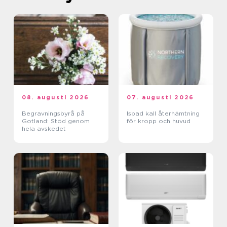
08. augusti 2026
07. augusti 2026
Begravningsbyrå på
Isbad kall återhämtning
Gotland: Stöd genom
för kropp och huvud
hela avskedet