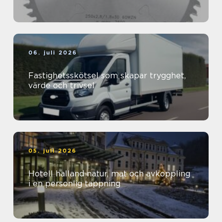
06. juli 2026
Fastighetsskötsel som skapar trygghet,
värde och trivsel
05. juli 2026
Hotell halland natur, mat och avkoppling
i en personlig tappning