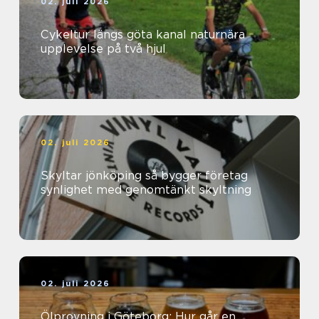
02. juli 2026
Cykeltur längs göta kanal naturnära
upplevelse på två hjul
02. juli 2026
Skyltar jönköping så bygger företag
synlighet med genomtänkt skyltning
02. juli 2026
Ölprovning i Göteborg: Hur går en