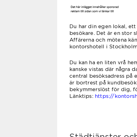
Du har din egen lokal, et
besökare. Det är en stor s
Affärerna och mötena kän
kontorshotell i Stockholm
Du kan ha en liten vrå he
kanske vistas där några d
central besöksadress på e
är bortrest på kundbesök e
bekymmerslöst för dig, fö
Länktips:
https://kontors
Städtjänster och