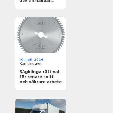
ute till hållbar
helhet
10. juli 2026
Karl Lindgren
Sågklinga rätt val
för renare snitt
och säkrare arbete