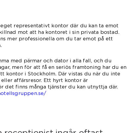
t eget representativt kontor där du kan ta emot
killnad mot att ha kontoret i sin privata bostad.
ns mer professionella om du tar emot på ett
.
mma med pärmar och dator i alla fall, och du
agar, men för att få en seriös framtoning har du en
tt kontor i Stockholm. Där vistas du när du inte
ller affärsresor. Ett hyrt kontor är
r det finns många tjänster du kan utnyttja där.
hotellsgruppen.se/
 receptionist ingår oftast