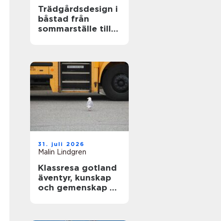
Trädgårdsdesign i
båstad från
sommarställe till
genomtänkt
helhet
31. juli 2026
Malin Lindgren
Klassresa gotland
äventyr, kunskap
och gemenskap på
en magisk ö