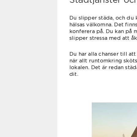
Du slipper städa, och du 
hälsas välkomna. Det finn
konferera på. Du kan på m
slipper stressa med att å
Du har alla chanser till 
när allt runtomkring skö
lokalen. Det är redan st
d