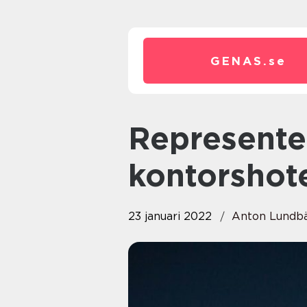
GENAS.
se
Representera från ett
kontorshote
23 januari 2022
Anton Lundb