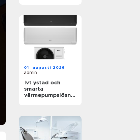
livets viktigaste
frågor
01. augusti 2026
admin
Ivt ystad och
smarta
värmepumpslösnin
gar för skånskt
klimat