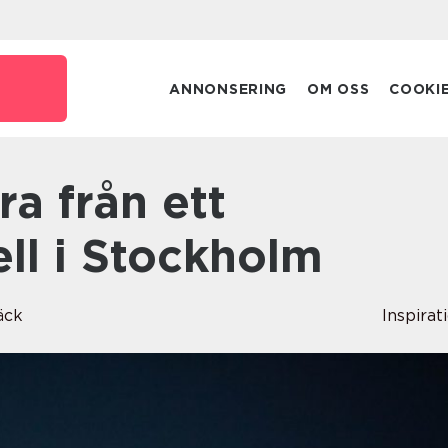
ANNONSERING
OM OSS
COOKI
ll i Stockholm
äck
Inspirat