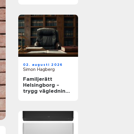
02. augusti 2026
Simon Hagberg
Familjerätt
Helsingborg –
trygg vägledning i
livets viktigaste
frågor