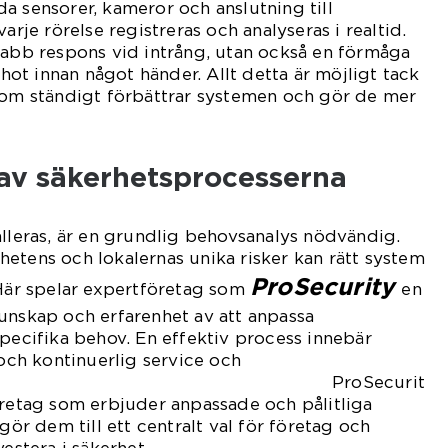
a sensorer, kameror och anslutning till
arje rörelse registreras och analyseras i realtid.
nabb respons vid intrång, utan också en förmåga
a hot innan något händer. Allt detta är möjligt tack
 som ständigt förbättrar systemen och gör de mer
 av säkerhetsprocesserna
alleras, är en grundlig behovsanalys nödvändig.
etens och lokalernas unika risker kan rätt system
ProSecurity
 Här spelar expertföretag som
en
unskap och erfarenhet av att anpassa
specifika behov. En effektiv process innebär
 och kontinuerlig service och
ingar. ProSecurit
öretag som erbjuder anpassade och pålitliga
 gör dem till ett centralt val för företag och