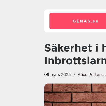
GENAS.
se
Säkerhet i huvudstaden:
Inbrottslar
09 mars 2025
Alice Petterss