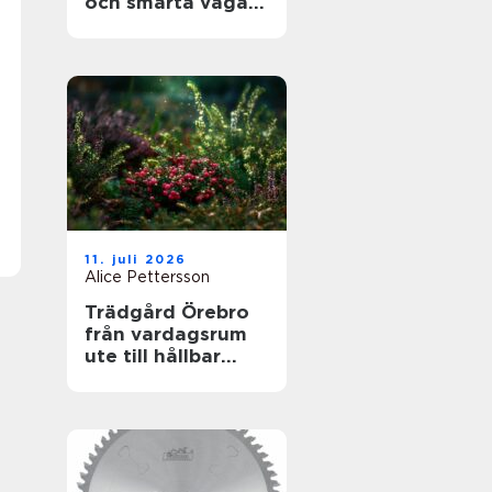
och smarta vägar
framåt
11. juli 2026
Alice Pettersson
Trädgård Örebro
från vardagsrum
ute till hållbar
helhet