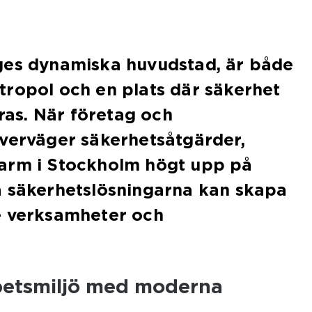
ges dynamiska huvudstad, är både
ropol och en plats där säkerhet
eras. När företag och
överväger säkerhetsåtgärder,
arm i Stockholm högt upp på
a säkerhetslösningarna kan skapa
e verksamheter och
betsmiljö med moderna