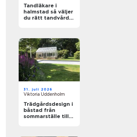
Tandläkare i
halmstad så väljer
du rätt tandvård
för dig och din
familj
31. juli 2026
Viktoria Uddenholm
Trädgårdsdesign i
båstad från
sommarställe till
genomtänkt
helhet