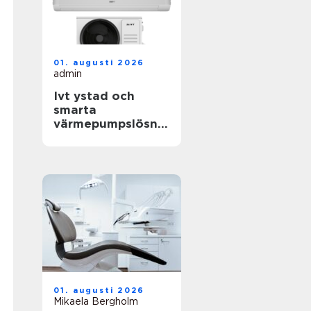
01. augusti 2026
admin
Ivt ystad och
smarta
värmepumpslösnin
gar för skånskt
klimat
01. augusti 2026
Mikaela Bergholm