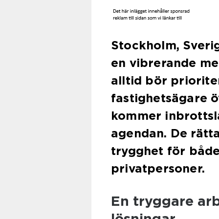
Stockholm, Sveri
en vibrerande met
alltid bör priorit
fastighetsägare 
kommer inbrottsl
agendan. De rätt
trygghet för båd
privatpersoner.
En tryggare ar
lösningar