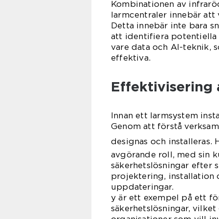
Kombinationen av infraröd
larmcentraler innebär att v
Detta innebär inte bara s
att identifiera potentiell
vare data och AI-teknik,
effektiva.
Effektivisering
Innan ett larmsystem inst
Genom att förstå verksamh
designas och installeras.
avgörande roll, med sin k
säkerhetslösningar efter 
projektering, installation
uppdater
y är ett exempel på ett f
säkerhetslösningar, vilket