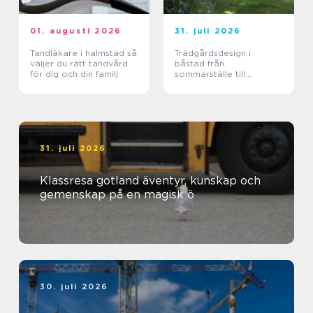
01. augusti 2026
31. juli 2026
Tandläkare i halmstad så
Trädgårdsdesign i
väljer du rätt tandvård
båstad från
för dig och din familj
sommarställe till
genomtänkt helhet
31. juli 2026
Klassresa gotland äventyr, kunskap och
gemenskap på en magisk ö
30. juli 2026