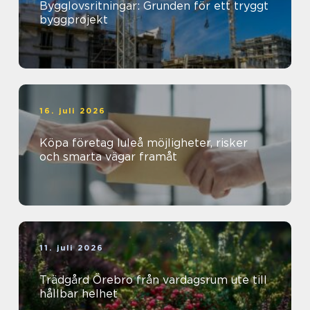
Bygglovsritningar: Grunden för ett tryggt
byggprojekt
16. juli 2026
Köpa företag luleå möjligheter, risker
och smarta vägar framåt
11. juli 2026
Trädgård Örebro från vardagsrum ute till
hållbar helhet