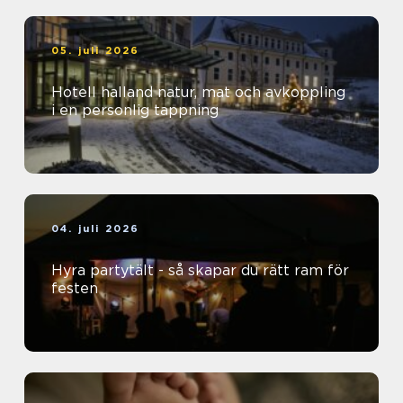
05. juli 2026
Hotell halland natur, mat och avkoppling
i en personlig tappning
04. juli 2026
Hyra partytält - så skapar du rätt ram för
festen