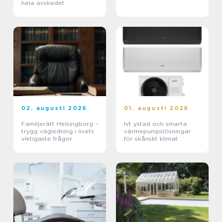
hela avskedet
02. augusti 2026
01. augusti 2026
Familjerätt Helsingborg –
Ivt ystad och smarta
trygg vägledning i livets
värmepumpslösningar
viktigaste frågor
för skånskt klimat