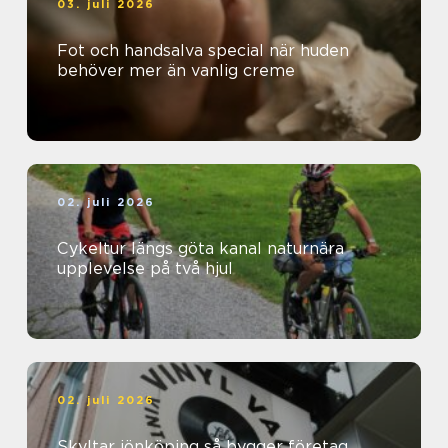
03. juli 2026
Fot och handsalva special när huden
behöver mer än vanlig creme
02. juli 2026
Cykeltur längs göta kanal naturnära
upplevelse på två hjul
02. juli 2026
Skyltar jönköping så bygger företag