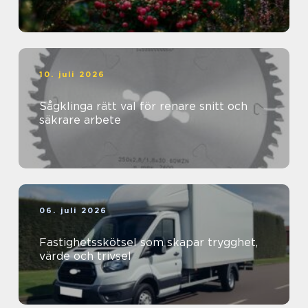
10. juli 2026
Sågklinga rätt val för renare snitt och
säkrare arbete
06. juli 2026
Fastighetsskötsel som skapar trygghet,
värde och trivsel