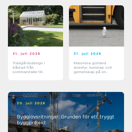
31. juli 2026
31. juli 2026
Trädgårdsdesign i
Klassresa gotland
båstad från
äventyr, kunskap och
sommarställe till
gemenskap på en
genomtänkt helhet
magisk ö
30. juli 2026
Bygglovsritningar: Grunden för ett tryggt
byggprojekt