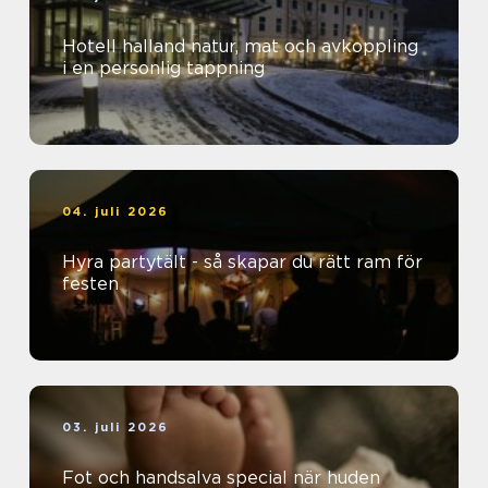
Hotell halland natur, mat och avkoppling
i en personlig tappning
04. juli 2026
Hyra partytält - så skapar du rätt ram för
festen
03. juli 2026
Fot och handsalva special när huden