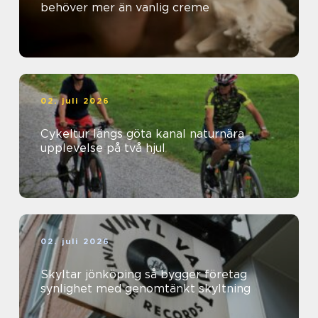
behöver mer än vanlig creme
02. juli 2026
Cykeltur längs göta kanal naturnära
upplevelse på två hjul
02. juli 2026
Skyltar jönköping så bygger företag
synlighet med genomtänkt skyltning