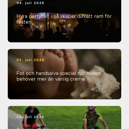
04. juli 2026
Hyra partytält - så skapar du rätt ram för
festen
03. juli 2026
Fot och handsalva special när huden
behöver mer än vanlig creme
02. juli 2026