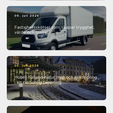
06. juli 2026
Fastighetsskötsel som skapar trygghet,
värde och trivsel
05. juli 2026
Hotell halland natur, mat och avkoppling
i en personlig tappning