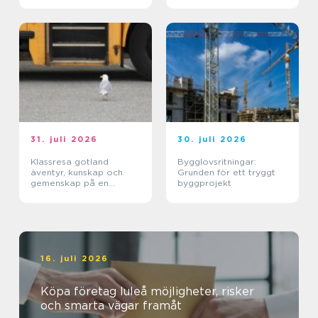
31. juli 2026
30. juli 2026
Klassresa gotland
Bygglovsritningar:
äventyr, kunskap och
Grunden för ett tryggt
gemenskap på en
byggprojekt
magisk ö
16. juli 2026
Köpa företag luleå möjligheter, risker
och smarta vägar framåt