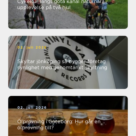
Cykeltur längs göta kanal naturnära
upplevelse på två hjul
02. juli 2026
Skyltar jönköping så bygger företag
synlighet med genomtänkt skyltning
02. juli 2026
Ölprovning i Göteborg: Hur går en
ölprovning till?