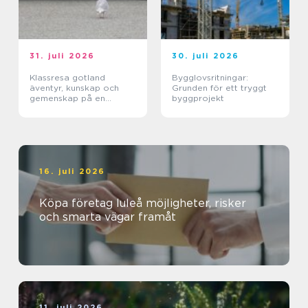
31. juli 2026
30. juli 2026
Klassresa gotland
Bygglovsritningar:
äventyr, kunskap och
Grunden för ett tryggt
gemenskap på en
byggprojekt
magisk ö
16. juli 2026
Köpa företag luleå möjligheter, risker
och smarta vägar framåt
11. juli 2026