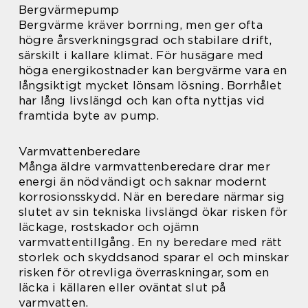
Bergvärmepump
Bergvärme kräver borrning, men ger ofta
högre årsverkningsgrad och stabilare drift,
särskilt i kallare klimat. För husägare med
höga energikostnader kan bergvärme vara en
långsiktigt mycket lönsam lösning. Borrhålet
har lång livslängd och kan ofta nyttjas vid
framtida byte av pump.
Varmvattenberedare
Många äldre varmvattenberedare drar mer
energi än nödvändigt och saknar modernt
korrosionsskydd. När en beredare närmar sig
slutet av sin tekniska livslängd ökar risken för
läckage, rostskador och ojämn
varmvattentillgång. En ny beredare med rätt
storlek och skyddsanod sparar el och minskar
risken för otrevliga överraskningar, som en
läcka i källaren eller oväntat slut på
varmvatten.