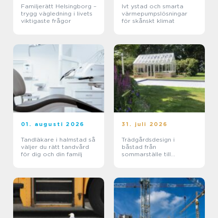
Familjerätt Helsingborg –
Ivt ystad och smarta
trygg vägledning i livets
värmepumpslösningar
viktigaste frågor
för skånskt klimat
01. augusti 2026
31. juli 2026
Tandläkare i halmstad så
Trädgårdsdesign i
väljer du rätt tandvård
båstad från
för dig och din familj
sommarställe till
genomtänkt helhet