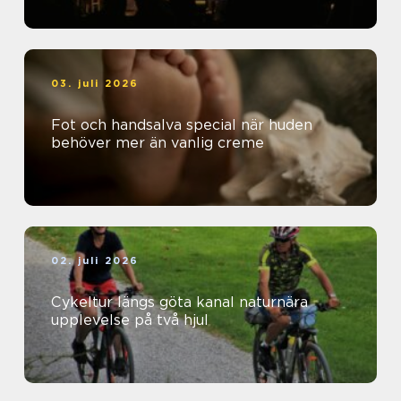
03. juli 2026
Fot och handsalva special när huden
behöver mer än vanlig creme
02. juli 2026
Cykeltur längs göta kanal naturnära
upplevelse på två hjul