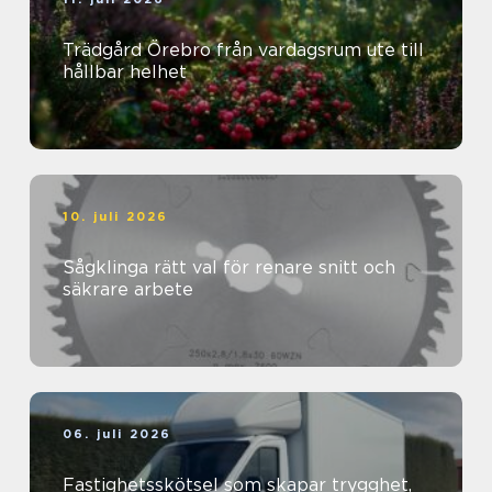
Trädgård Örebro från vardagsrum ute till
hållbar helhet
10. juli 2026
Sågklinga rätt val för renare snitt och
säkrare arbete
06. juli 2026
Fastighetsskötsel som skapar trygghet,