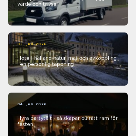
värde och trivsel
05. juli 2026
Hotell halland natur, mat och avkoppling
i en personlig tappning
04. juli 2026
Hyra partytält - så skapar du rätt ram för
festen