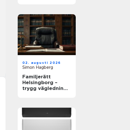
02. augusti 2026
Simon Hagberg
Familjerätt
Helsingborg –
trygg vägledning i
livets viktigaste
frågor