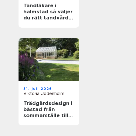
Tandläkare i
halmstad så väljer
du rätt tandvård
för dig och din
familj
31. juli 2026
Viktoria Uddenholm
Trädgårdsdesign i
båstad från
sommarställe till
genomtänkt
helhet