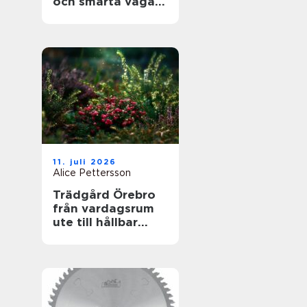
och smarta vägar
framåt
11. juli 2026
Alice Pettersson
Trädgård Örebro
från vardagsrum
ute till hållbar
helhet