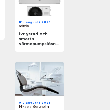
01. augusti 2026
admin
Ivt ystad och
smarta
värmepumpslösnin
gar för skånskt
klimat
01. augusti 2026
Mikaela Bergholm