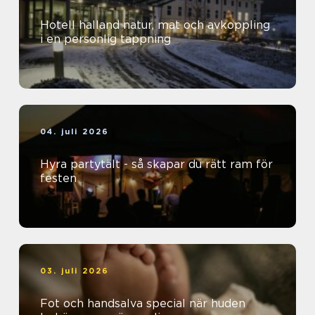
Hotell halland natur, mat och avkoppling
i en personlig tappning
04. juli 2026
Hyra partytält - så skapar du rätt ram för
festen
03. juli 2026
Fot och handsalva special när huden