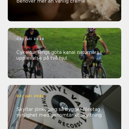
behöver mer än vanlig creme
02. juli 2026
Cykeltur längs göta kanal naturnära
upplevelse på två hjul
02. juli 2026
Skyltar jönköping så bygger företag
synlighet med genomtänkt skyltning