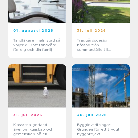
01. augusti 2026
31. juli 2026
Tandläkare i halmstad så
Trädgårdsdesign i
väljer du rätt tandvård
båstad från
för dig och din familj
sommarställe till
genomtänkt helhet
31. juli 2026
30. juli 2026
Klassresa gotland
Bygglovsritningar:
äventyr, kunskap och
Grunden för ett tryggt
gemenskap på en
byggprojekt