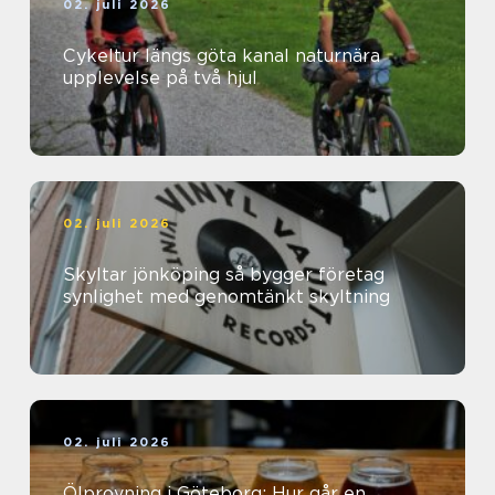
02. juli 2026
Cykeltur längs göta kanal naturnära
upplevelse på två hjul
02. juli 2026
Skyltar jönköping så bygger företag
synlighet med genomtänkt skyltning
02. juli 2026
Ölprovning i Göteborg: Hur går en