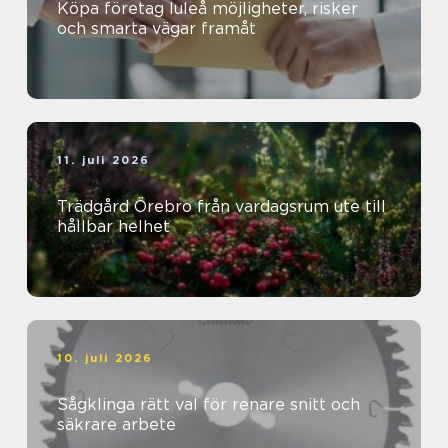
Köpa företag luleå möjligheter, risker
och smarta vägar framåt
11. juli 2026
Trädgård Örebro från vardagsrum ute till
hållbar helhet
10. juli 2026
Sågklinga rätt val för renare snitt och
säkrare arbete