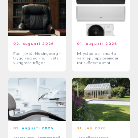
02. augusti 2026
01. augusti 2026
Familjerätt Helsingborg –
Ivt ystad och smarta
trygg vägledning i livets
värmepumpslösningar
viktigaste frågor
för skånskt klimat
01. augusti 2026
31. juli 2026
Tandläkare i halmstad så
Trädgårdsdesign i