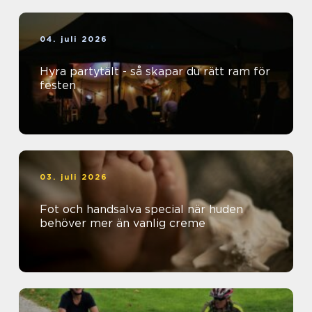
04. juli 2026
Hyra partytält - så skapar du rätt ram för
festen
03. juli 2026
Fot och handsalva special när huden
behöver mer än vanlig creme