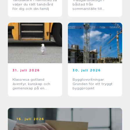
väljer du rätt tandvård
båstad från
för dig och din familj
sommarställe till
genomtänkt helhet
31. juli 2026
30. juli 2026
Klassresa gotland
Bygglovsritningar:
äventyr, kunskap och
Grunden för ett tryggt
gemenskap på en
byggprojekt
magisk ö
16. juli 2026