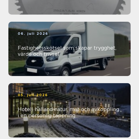
06. juli 2026
Fastighetsskötsel som skapar trygghet,
värde och trivsel
05. juli 2026
Hotell halland natur, mat och avkoppling
i en personlig tappning