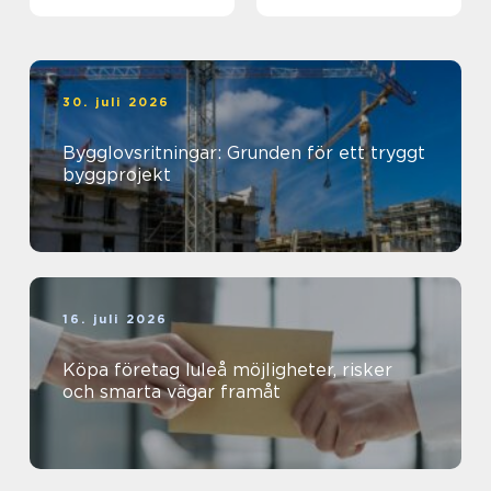
genomtänkt helhet
magisk ö
30. juli 2026
Bygglovsritningar: Grunden för ett tryggt
byggprojekt
16. juli 2026
Köpa företag luleå möjligheter, risker
och smarta vägar framåt