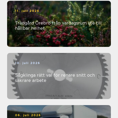
11. juli 2026
Trädgård Örebro från vardagsrum ute till
hållbar helhet
10. juli 2026
Sågklinga rätt val för renare snitt och
säkrare arbete
06. juli 2026