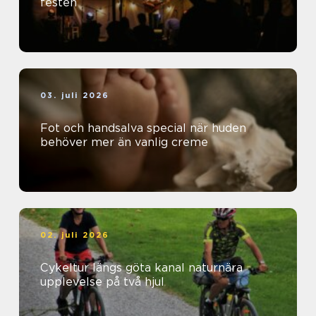
festen
03. juli 2026
Fot och handsalva special när huden
behöver mer än vanlig creme
02. juli 2026
Cykeltur längs göta kanal naturnära
upplevelse på två hjul