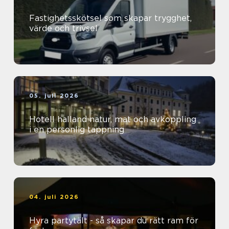
Fastighetsskötsel som skapar trygghet,
värde och trivsel
05. juli 2026
Hotell halland natur, mat och avkoppling
i en personlig tappning
04. juli 2026
Hyra partytält - så skapar du rätt ram för