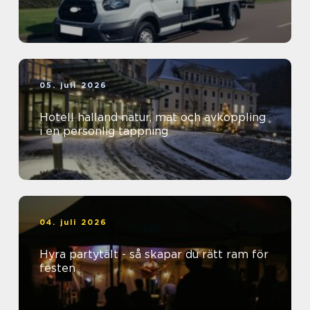
05. juli 2026
Hotell halland natur, mat och avkoppling
i en personlig tappning
04. juli 2026
Hyra partytält - så skapar du rätt ram för
festen