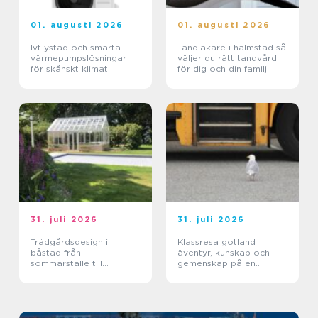
01. augusti 2026
01. augusti 2026
Ivt ystad och smarta
Tandläkare i halmstad så
värmepumpslösningar
väljer du rätt tandvård
för skånskt klimat
för dig och din familj
31. juli 2026
31. juli 2026
Trädgårdsdesign i
Klassresa gotland
båstad från
äventyr, kunskap och
sommarställe till
gemenskap på en
genomtänkt helhet
magisk ö