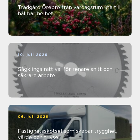
Trädgård Örebro från vardagsrum ute till
hållbar helhet
10. juli 2026
Sågklinga rätt val för renare snitt och
säkrare arbete
06. juli 2026
Fastighetsskötsel som skapar trygghet,
värde och trivsel