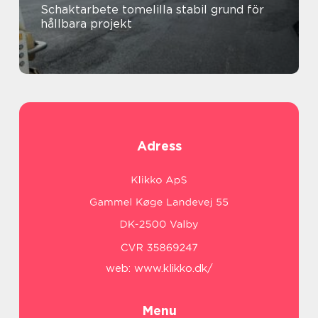
Schaktarbete tomelilla stabil grund för
hållbara projekt
Adress
web:
www.klikko.dk/
Menu