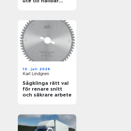
ute till hållbar
helhet
10. juli 2026
Karl Lindgren
Sågklinga rätt val
för renare snitt
och säkrare arbete