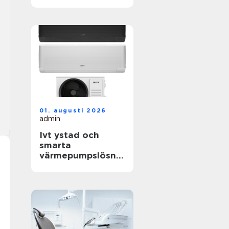
livets viktigaste
frågor
01. augusti 2026
admin
Ivt ystad och
smarta
värmepumpslösnin
gar för skånskt
klimat