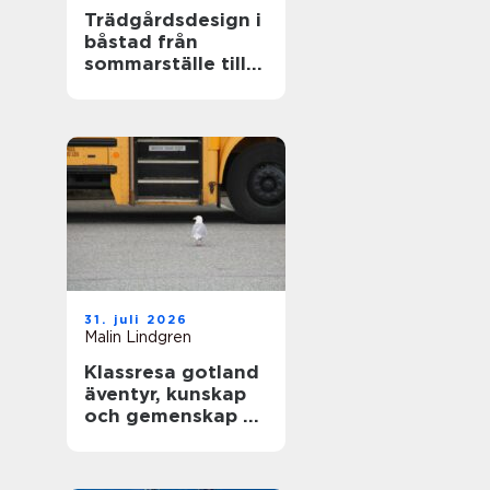
Trädgårdsdesign i
båstad från
sommarställe till
genomtänkt
helhet
31. juli 2026
Malin Lindgren
Klassresa gotland
äventyr, kunskap
och gemenskap på
en magisk ö